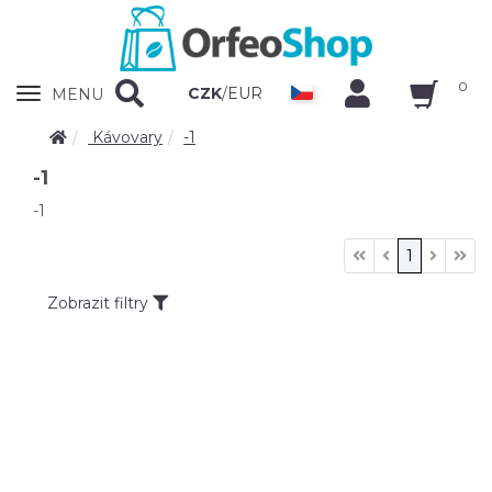
0
Zobrazit
CZK
/
EUR
MENU
nabidku
Kávovary
-1
-1
-1
1
Zobrazit filtry