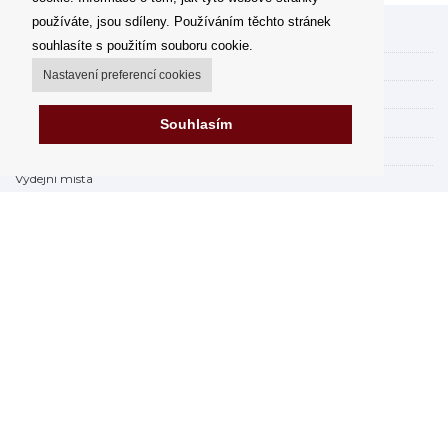
používáte, jsou sdíleny. Používáním těchto stránek
Můj účet
souhlasíte s použitím souboru cookie.
Možnosti dopravy
Nastavení preferencí cookies
Možnosti platby
Jak nakupovat
Souhlasím
FAQ - často kladené dotazy
Výdejní místa
Obchodní podmínky
Reklamační řád
Odstoupení od smlouvy v rámci 14 dní
Fakturace v EU
Impressum
Nákup na splátky online
Prodejna
Prohlášení o ochraně osobních údajů
Zabezpečení dat firmy Orfeo Office s.r.o.