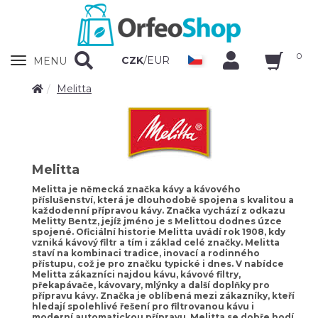
0
Zobrazit
CZK
/
EUR
MENU
nabidku
Melitta
Melitta
Melitta je německá značka kávy a kávového
příslušenství, která je dlouhodobě spojena s kvalitou a
každodenní přípravou kávy. Značka vychází z odkazu
Melitty Bentz, jejíž jméno je s Melittou dodnes úzce
spojené. Oficiální historie Melitta uvádí rok 1908, kdy
vzniká kávový filtr a tím i základ celé značky. Melitta
staví na kombinaci tradice, inovací a rodinného
přístupu, což je pro značku typické i dnes. V nabídce
Melitta zákazníci najdou kávu, kávové filtry,
překapávače, kávovary, mlýnky a další doplňky pro
přípravu kávy. Značka je oblíbená mezi zákazníky, kteří
hledají spolehlivé řešení pro filtrovanou kávu i
moderní automatickou přípravu. Melitta se dobře hodí