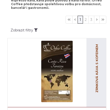
espresso káva, káva podle původu a káva na filtr. Orfeo
Coffee představuje spolehlivou volbu pro domácnost,
kancelář i gastronomii.
1
2
3
Zobrazit filtry
ZRNKOVÁ KÁVA S KOFEINEM