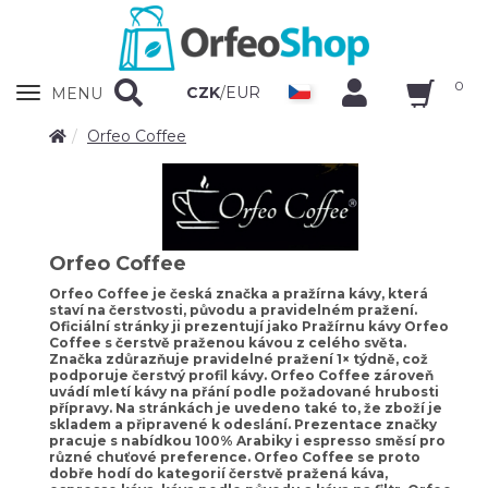
0
Zobrazit
CZK
/
EUR
MENU
nabidku
Orfeo Coffee
Orfeo Coffee
Orfeo Coffee je česká značka a pražírna kávy, která
staví na čerstvosti, původu a pravidelném pražení.
Oficiální stránky ji prezentují jako Pražírnu kávy Orfeo
Coffee s čerstvě praženou kávou z celého světa.
Značka zdůrazňuje pravidelné pražení 1× týdně, což
podporuje čerstvý profil kávy. Orfeo Coffee zároveň
uvádí mletí kávy na přání podle požadované hrubosti
přípravy. Na stránkách je uvedeno také to, že zboží je
skladem a připravené k odeslání. Prezentace značky
pracuje s nabídkou 100% Arabiky i espresso směsí pro
různé chuťové preference. Orfeo Coffee se proto
dobře hodí do kategorií čerstvě pražená káva,