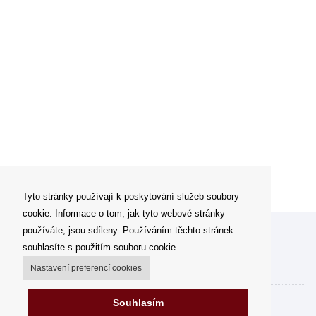
Tyto stránky používají k poskytování služeb soubory
cookie. Informace o tom, jak tyto webové stránky
používáte, jsou sdíleny. Používáním těchto stránek
Můj účet
souhlasíte s použitím souboru cookie.
Možnosti dopravy
Nastavení preferencí cookies
Možnosti platby
Jak nakupovat
Souhlasím
FAQ - často kladené dotazy