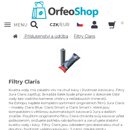
0
Zobrazit
CZK
/
EUR
MENU
nabidku
Příslušenství a údržba
Filtry Claris
Filtry Claris
Kvalita vody má zásadní vliv na chuť kávy i životnost kávovaru. Filtry
Jura Claris zajišťují, že každá šálek bude připraven z dokonale čisté
vody bez vodního kamene, chlóru a nežádoucích minerálů.
Na Eshopu najdete kompletní sortiment originálních filtrů Jura Claris
– modely Claris Blue, Claris Smart a Claris Smart+, které jsou
kompatibilní s většinou automatických kávovarů Jura a dalších
značek. Použitím originálního filtru Claris chráníte svůj kávovar před
poškozením, snižujete potřebu odvápňování a zaručujete stabilní
kvalitu vody i kávy. Filtry Claris jsou základem pro dokonalou chuť a
dlouhou životnost vašeho kávovaru. S námi získáte jistotu