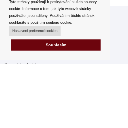
Tyto stránky používají k poskytování služeb soubory
cookie. Informace o tom, jak tyto webové stránky
používáte, jsou sdíleny. Používáním těchto stránek
Můj účet
souhlasíte s použitím souboru cookie.
Možnosti dopravy
Nastavení preferencí cookies
Možnosti platby
Jak nakupovat
Souhlasím
FAQ - často kladené dotazy
Výdejní místa
Obchodní podmínky
Reklamační řád
Odstoupení od smlouvy v rámci 14 dní
Fakturace v EU
Impressum
Nákup na splátky online
Prodejna
Prohlášení o ochraně osobních údajů