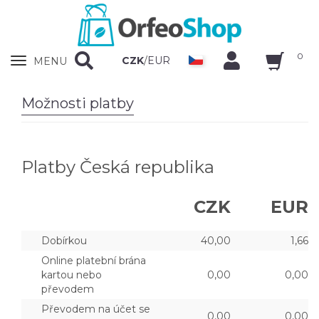
0
Zobrazit
CZK
/
EUR
MENU
nabidku
Možnosti platby
Platby Česká republika
CZK
EUR
Dobírkou
40,00
1,66
Online platební brána
kartou nebo
0,00
0,00
převodem
Převodem na účet se
0,00
0,00