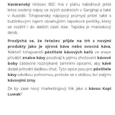
Kavárenský
řetězec 85C má v plánu nabídnout ještě
letos osolený nápoj ve svých podnicích v Šanghaji a také
v Austrálii. Tchajwanský nápojový průmysl přišel také s
bublinkovým čajem obsahujícím tapiokové perličky, který
se rozšířil i do dalších částí Asie. Tapioka je maniokový
škrob.
Proslýchá se, že řetežec příjde na trh s novými
produkty jako je sýrová káva nebo ovocná káva.
Někteří tchajwanští
pěstitelé kávových keřů
ve snaze
přivábit
znalce kávy
používají k jejímu zhotovení
kávové
boby
částečně rozžvýkané tamními opicemi, aby
kávě
dodali přírodní sladkou chuť. Tyto opice jsou pro
pěstitele
kávy
odvěkou pohromou, protože se s oblibou živí zralými
kávovými zrny
.
Že by zase nový marketingový trik jako s
kávou Kopi
Luwak
?