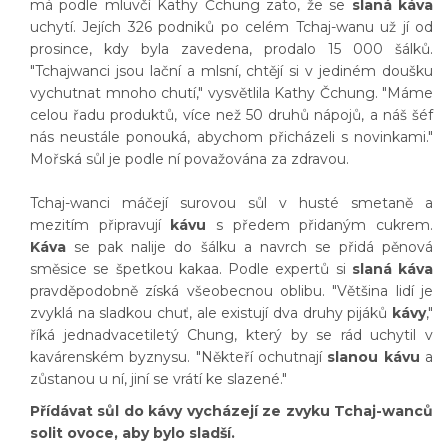
má podle mluvčí Kathy Čchung zato, že se
slaná káva
uchytí. Jejích 326 podniků po celém Tchaj-wanu už jí od
prosince, kdy byla zavedena, prodalo 15 000 šálků.
"Tchajwanci jsou lační a mlsní, chtějí si v jediném doušku
vychutnat mnoho chutí," vysvětlila Kathy Čchung. "Máme
celou řadu produktů, více než 50 druhů nápojů, a náš šéf
nás neustále ponouká, abychom přicházeli s novinkami."
Mořská sůl je podle ní považována za zdravou.
Tchaj-wanci máčejí surovou sůl v husté smetaně a
mezitím připravují
kávu
s předem přidaným cukrem.
Káva
se pak nalije do šálku a navrch se přidá pěnová
směsice se špetkou kakaa. Podle expertů si
slaná káva
pravděpodobně získá všeobecnou oblibu. "Většina lidí je
zvyklá na sladkou chuť, ale existují dva druhy pijáků
kávy
,"
říká jednadvacetiletý Chung, který by se rád uchytil v
kavárenském byznysu. "Někteří ochutnají
slanou kávu
a
zůstanou u ní, jiní se vrátí ke slazené."
Přídávat sůl do kávy vycházejí ze zvyku Tchaj-wanců
solit ovoce, aby bylo sladší.