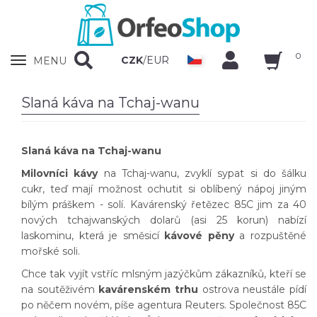
0
Zobrazit
CZK
/
EUR
MENU
nabidku
Slaná káva na Tchaj-wanu
Slaná káva na Tchaj-wanu
Milovníci kávy
na Tchaj-wanu, zvyklí sypat si do šálku
cukr, teď mají možnost ochutit si oblíbený nápoj jiným
bílým práškem - solí. Kavárenský řetězec 85C jim za 40
nových tchajwanských dolarů (asi 25 korun) nabízí
laskominu, která je směsicí
kávové pěny
a rozpuštěné
mořské soli.
Chce tak vyjít vstříc mlsným jazýčkům zákazníků, kteří se
na soutěživém
kavárenském trhu
ostrova neustále pídí
po něčem novém, píše agentura Reuters. Společnost 85C