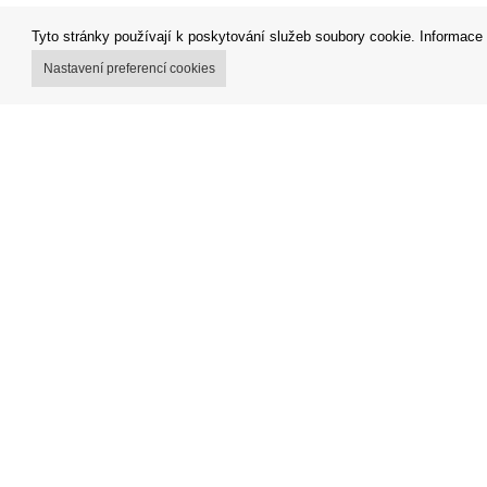
Tyto stránky používají k poskytování služeb soubory cookie. Informace 
Nastavení preferencí cookies
Můj účet
Obchodní
Možnosti dopravy
Reklamačn
Možnosti platby
Odstoupen
Jak nakupovat
Fakturace
FAQ - často kladené dotazy
Impressu
Výdejní místa
Nákup na s
Copyright © Orfeo Office, s.r.o. Všechna práva vyhrazena.