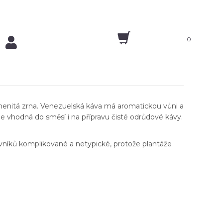
0
namenitá zrna. Venezuelská káva má aromatickou vůni a
Je vhodná do směsí i na přípravu čisté odrůdové kávy.
vníků komplikované a netypické, protože plantáže