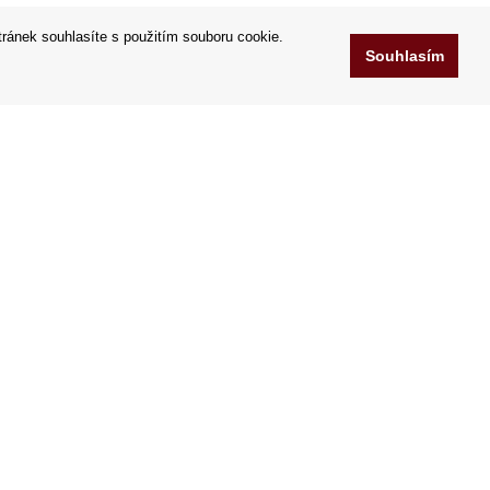
tránek souhlasíte s použitím souboru cookie.
Souhlasím
www.Orfeoshop.cz
Chelcickeho 95/13A
ů
37001 Ceské Budejovice
.r.o.
Česko
IČO: 25176269
DIČ: CZ25176269
Přijímáme platební karty
a
|