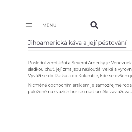
Zobrazit
MENU
nabidku
Jihoamerická káva a její pěstování
Poslední zemí Jižní a Severní Ameriky je Venezuela
sladkou chuť, její zrna jsou nažloutlá, velká a vy
Vyváží se do Ruska a do Kolumbie, kde se ovšem jen
Nicméně obchodním artiklem je samozřejmě ropa, k
položené na svazích hor se musí uměle zavlažovat.