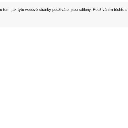
o tom, jak tyto webové stránky používáte, jsou sdíleny. Používáním těchto s
 podmínky
Prodejna
í řád
Prohlášení o ochraně osobních údaj
í od smlouvy v rámci 14 dní
Zabezpečení dat firmy Orfeo Office s
 v EU
Brexit 2021
m
Značky
plátky online