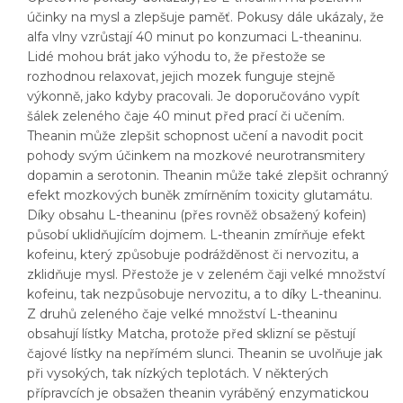
účinky na mysl a zlepšuje paměť. Pokusy dále ukázaly, že
alfa vlny vzrůstají 40 minut po konzumaci L-theaninu.
Lidé mohou brát jako výhodu to, že přestože se
rozhodnou relaxovat, jejich mozek funguje stejně
výkonně, jako kdyby pracovali. Je doporučováno vypít
šálek zeleného čaje 40 minut před prací či učením.
Theanin může zlepšit schopnost učení a navodit pocit
pohody svým účinkem na mozkové neurotransmitery
dopamin a serotonin. Theanin může také zlepšit ochranný
efekt mozkových buněk zmírněním toxicity glutamátu.
Díky obsahu L-theaninu (přes rovněž obsažený kofein)
působí uklidňujícím dojmem. L-theanin zmírňuje efekt
kofeinu, který způsobuje podrážděnost či nervozitu, a
zklidňuje mysl. Přestože je v zeleném čaji velké množství
kofeinu, tak nezpůsobuje nervozitu, a to díky L-theaninu.
Z druhů zeleného čaje velké množství L-theaninu
obsahují lístky Matcha, protože před sklizní se pěstují
čajové lístky na nepřímém slunci. Theanin se uvolňuje jak
při vysokých, tak nízkých teplotách. V některých
přípravcích je obsažen theanin vyráběný enzymatickou