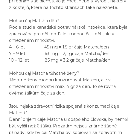
přírodním sladidlem, jako je med, nebo si vyrobit některý
z koktejlů, které na těchto stránkách také naleznete.
Mohou čaj Matcha děti?
Podle studie kanadské potravinářské inspekce, která byla
zpracována pro děti do 12 let mohou čaj i děti, ale v
omezeném množství.
4 – 6 let 45 mg = 1,5 gr čaje Matcha/den
7 – 9 let 63 mg = 2,1 gr čaje Matcha/den
10 – 12 let 85 mg = 3,2 gr čaje Matcha/den
Mohou čaj Matcha těhotné ženy?
Těhotné ženy mohou konzumovat Matchu, ale v
omezeném množství max. 4 gr za den. To se rovná
dvěma šálkům čaje za den.
Jsou nějaká zdravotní rizika spojená s konzumací čaje
Matcha?
Denní příjem čaje Matcha u dospělého člověka, by neměl
být vyšší než 6 šálků. Prozatím nejsou známé žádné
případy, kdy by čaj Matcha byl spojován se zdravotním