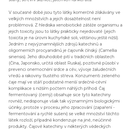
V současné době jsou tyto látky komerčně získávány ve
velkých množstvích a jejich dosažitelnost není
problémová. Z hlediska xenobiotické zátěže organismu a
jejich toxicity jsou to látky prakticky nejedovaté (jejich
toxicita je na úrovni kuchyňské soli, většinou ještě nižší).
Jedním z nejvýznamnějších zdrojů katechinů a
oligomerních procyanidinů je čajovník čínský (Camellia
sinensis). Jeho dlouhodobé pití v tradičních oblastech
(Čína, Japonsko, určitá oblast Ruska), pozitivně působí v
prevenci onemocnění srdce a cév, vývoje žaludečních
vředů a rakoviny tlustého střeva. Konzumenti zeleného
čaje mají ve stáří podstatně menší srdečně-cévní
komplikace s nižším počtem náhlých příhod. Čaj
fermentovaný (černý) obsahuje sice tyto katechiny
rovněž, nedisponuje však tak významnými biologickými
účinky, protože v procesu jeho zpracování (zapaření -
fermentování a rychlé sušeni) se velké množství těchto
látek rozloží, případně kondenzuje na jiné, neúčinné
produkty. Čajové katechiny v některých vědeckých