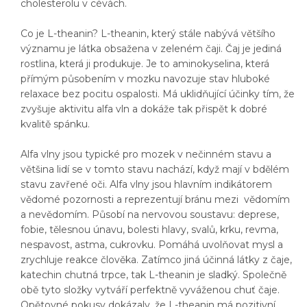
cholesterolu v cévách.
Co je L-theanin? L-theanin, který stále nabývá většího
významu je látka obsažena v zeleném čaji. Čaj je jediná
rostlina, která ji produkuje. Je to aminokyselina, která
přímým působením v mozku navozuje stav hluboké
relaxace bez pocitu ospalosti. Má uklidňující účinky tím, že
zvyšuje aktivitu alfa vln a dokáže tak přispět k dobré
kvalitě spánku.
Alfa vlny jsou typické pro mozek v nečinném stavu a
většina lidí se v tomto stavu nachází, když mají v bdělém
stavu zavřené oči. Alfa vlny jsou hlavním indikátorem
vědomé pozornosti a reprezentují bránu mezi vědomím
a nevědomím. Působí na nervovou soustavu: deprese,
fobie, tělesnou únavu, bolesti hlavy, svalů, krku, revma,
nespavost, astma, cukrovku. Pomáhá uvolňovat mysl a
zrychluje reakce člověka. Zatímco jiná účinná látky z čaje,
katechin chutná trpce, tak L-theanin je sladký. Společně
obě tyto složky vytváří perfektně vyváženou chuť čaje.
Opětovné pokusy dokázaly, že L-theanin má pozitivní