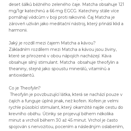
deset šálků běžného zeleného čaje. Matcha obsahuje 121
mg/1gr katechinů a 66 mg EGCG. Katechiny stále více
pomáhají vědcům v boji proti rakovině. Čaj Matcha je
zároveň užíván jako meditační nástroj, který přináší klid a
harmonii.
Jaký je rozdíl mezi čajem Matcha a kávou?
Základním rozdílem mezi Matcha a kávou jsou živiny,
které se přirozeně v obou nápojích nacházejí. Káva
obsahuje silný stimulant. Matcha obsahuje theofylin a
theaniny, stejně jako spoustu minerálů, vitamínů a
antioxidantů.
Co je Theofylin?
Theofylin je povzbuzující látka, která se nachází pouze v
čajích a funguje úplně jinak, než kofein. Kofein je velmi
rychle působící stimulant, který okamžitě najde cestu do
krevního oběhu. Účinky se projevují během několika
minut a vrcholí během 30 až 45 minut. Vrchol je často
spojován s nervozitou, pocením a následným oslabením,