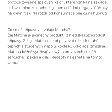
protože zvýšené spalování kalorií, které vzniká na základě
pití kvalitního zeleného čaje nemá žádné negativní účinky
na krevní tlak. Na rozdíl od konzumace prášků na hubnutí.
Co se dá připravovat z čaje Matcha?
Čaj Matcha je jedinečný produkt i z hlediska různorodosti
přípravy. Z čaje Matcha lze připravovat několik druhů
teplých a studených nápojů, koktejlů, čokoláda, zmrzlina.
Matchu běžně využívají ve svých provozech cukráři,
šéfkuchaři, pekaři a další. Recepty naleznete na tomto
webu.