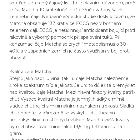
spotřebujete celý čajový list. To je hlavním důvodem, proč
je čaj Matcha 10 krát silnější než běžně uvařený šálek
zeleného čaje. Nedávně vědecké studie došly k závěru, že
Matcha obsahuje 137 krát více EGCG než v běžném
zeleném čaji. EGCG je neúčinnější antioxidant bojující proti
rakovině a výborný pomocník při spalování tuků. Při
konzumaci čaje Matcha se zrychlí metabolismus o 30 –
40% a v západních zemích je často využíván v boji proti
obezitě.
Kvalita čaje Matcha
Stejně jako např. u vína, tak i u čaje Matcha nalezneme
široké spektrum tříd a jakostí. Je určitě důležité přemýšlet
nad kvalitou čaje Matcha. Mezi hlavní faktory kvality patří:-
chuť Vysoce kvalitní Matcha je jemný, hladký a mírně
sladce chutnající s minimálním náznakem trpkosti. Sladká
chuť pochází z přirozeně se vyskytující L-theanin
aminokyseliny a rostlinných vláken. Matcha vyšší kvality
by měl obsahovat minimálně 19,5 mg L-theaninu na 1
gram.