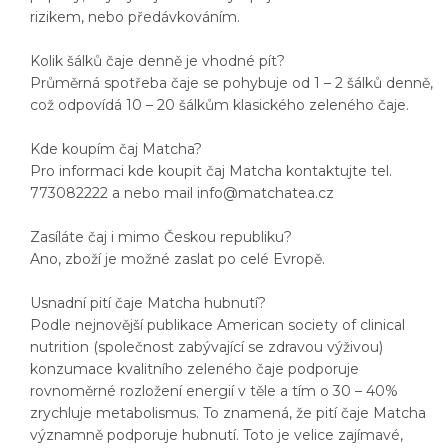
rizikem, nebo předávkováním.
Kolik šálků čaje denně je vhodné pít?
Průměrná spotřeba čaje se pohybuje od 1 – 2 šálků denně,
což odpovídá 10 – 20 šálkům klasického zeleného čaje.
Kde koupím čaj Matcha?
Pro informaci kde koupit čaj Matcha kontaktujte tel.
773082222 a nebo mail info@matchatea.cz
Zasíláte čaj i mimo Českou republiku?
Ano, zboží je možné zaslat po celé Evropě.
Usnadní pití čaje Matcha hubnutí?
Podle nejnovější publikace American society of clinical
nutrition (společnost zabývající se zdravou výživou)
konzumace kvalitního zeleného čaje podporuje
rovnoměrné rozložení energií v těle a tím o 30 – 40%
zrychluje metabolismus. To znamená, že pití čaje Matcha
významně podporuje hubnutí. Toto je velice zajímavé,