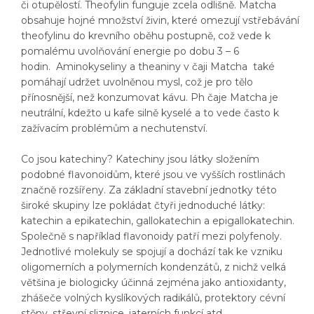
či otupělostí. Theofylin funguje zcela odlišně. Matcha
obsahuje hojné množství živin, které omezují vstřebávání
theofylinu do krevního oběhu postupně, což vede k
pomalému uvolňování energie po dobu 3 – 6
hodin. Aminokyseliny a theaniny v čaji Matcha také
pomáhají udržet uvolněnou mysl, což je pro tělo
přínosnější, než konzumovat kávu. Ph čaje Matcha je
neutrální, kdežto u kafe silně kyselé a to vede často k
zažívacím problémům a nechutenství.
Co jsou katechiny? Katechiny jsou látky složením
podobné flavonoidům, které jsou ve vyšších rostlinách
značně rozšířeny. Za základní stavební jednotky této
široké skupiny lze pokládat čtyři jednoduché látky:
katechin a epikatechin, gallokatechin a epigallokatechin.
Společně s například flavonoidy patří mezi polyfenoly.
Jednotlivé molekuly se spojují a dochází tak ke vzniku
oligomerních a polymerních kondenzátů, z nichž velká
většina je biologicky účinná zejména jako antioxidanty,
zhášeče volných kyslíkových radikálů, protektory cévní
stěny, střevní sliznice, jaterních funkcí atd.