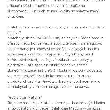
- barva Kvalitní Matcha má smaragdově zelenou barvu a v
případě nižších stupňů se barva mění spíše na
žlutohnědou. U nižších stupňů kvality se výrazně mění i
chuť čaje.
Matcha má krásně zelenou barvu, jsou tam přidána nějaká
barviva?
Matcha je skutečně 100% čistý zelený čaj. Žádná barviva,
přísady, nebo konzervační látky. Důvodem smaragdově
zelené barvy je množství chlorofylu v čajových lístcích
způsobené zastíněním čajovníků. Čtyři týdny před
každoroční sklizní jsou čajové oblasti zcela pokryty
plachtami. Tato speciální stínicí technika zabrání
slunečnímu záření až o 90%. Rostliny rostou v podstatě
ve tmě a chybějící světlo kompenzují nadměrnou
produkcí chlorofylu. Právě z chlorofylu, obohaceného o
aminokyseliny vzniká smaragdově zelená barva.
Proč pít čaj Matcha?
Již jeden šálek čaje Matcha denně podstatně zvýší hladinu
antioxidantů v krvi. Jeden šálek čaje Matcha vydá až za