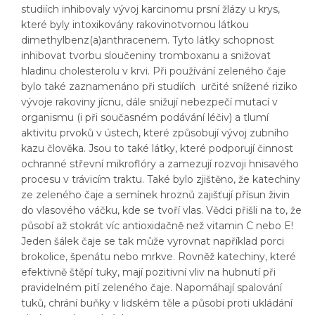
studiích inhibovaly vývoj karcinomu prsní žlázy u krys,
které byly intoxikovány rakovinotvornou látkou
dimethylbenz(a)anthracenem. Tyto látky schopnost
inhibovat tvorbu sloučeniny tromboxanu a snižovat
hladinu cholesterolu v krvi. Při používání zeleného čaje
bylo také zaznamenáno při studiích určité snížené riziko
vývoje rakoviny jícnu, dále snižují nebezpečí mutací v
organismu (i při současném podávání léčiv) a tlumí
aktivitu prvoků v ústech, které způsobují vývoj zubního
kazu člověka. Jsou to také látky, které podporují činnost
ochranné střevní mikroflóry a zamezují rozvoji hnisavého
procesu v trávicím traktu. Také bylo zjištěno, že katechiny
ze zeleného čaje a semínek hroznů zajišťují přísun živin
do vlasového váčku, kde se tvoří vlas. Vědci přišli na to, že
působí až stokrát víc antioxidačně než vitamin C nebo E!
Jeden šálek čaje se tak může vyrovnat například porci
brokolice, špenátu nebo mrkve. Rovněž katechiny, které
efektivně štěpí tuky, mají pozitivní vliv na hubnutí při
pravidelném pití zeleného čaje. Napomáhají spalování
tuků, chrání buňky v lidském těle a působí proti ukládání