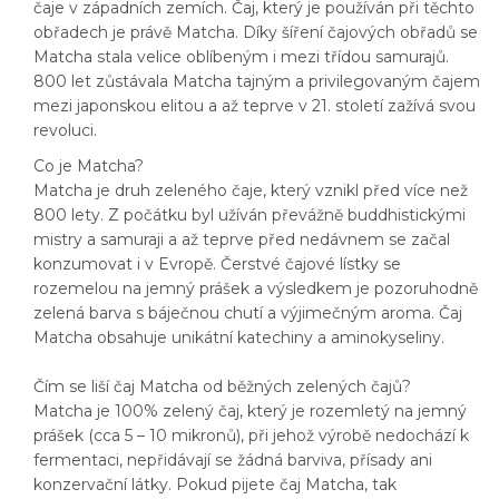
čaje v západních zemích. Čaj, který je používán při těchto
obřadech je právě Matcha. Díky šíření čajových obřadů se
Matcha stala velice oblíbeným i mezi třídou samurajů.
800 let zůstávala Matcha tajným a privilegovaným čajem
mezi japonskou elitou a až teprve v 21. století zažívá svou
revoluci.
Co je Matcha?
Matcha je druh zeleného čaje, který vznikl před více než
800 lety. Z počátku byl užíván převážně buddhistickými
mistry a samuraji a až teprve před nedávnem se začal
konzumovat i v Evropě. Čerstvé čajové lístky se
rozemelou na jemný prášek a výsledkem je pozoruhodně
zelená barva s báječnou chutí a výjimečným aroma. Čaj
Matcha obsahuje unikátní katechiny a aminokyseliny.
Čím se liší čaj Matcha od běžných zelených čajů?
Matcha je 100% zelený čaj, který je rozemletý na jemný
prášek (cca 5 – 10 mikronů), při jehož výrobě nedochází k
fermentaci, nepřidávají se žádná barviva, přísady ani
konzervační látky. Pokud pijete čaj Matcha, tak