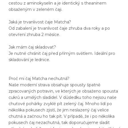
cestou z aminokyselin a je identický s theaninem
obsaženým v zeleném čaji.
Jaká je trvanlivost čaje Matcha?
Od zabalení je trvanlivost čaje zhruba dva roky a po
otevření zhruba 2 měsíce.
Jak mám čaj skladovat?
Je nutné chránit čaj před přímým světlem. Ideální pro
skladování je lednice.
Proč mi čaj Matcha nechutná?
Naše moderní strava obsahuje spousty špatně
zpracovaných potravin, ve kterých je obsaženo spousta
cukrů a umělých sladidel. V důsledku toho nejsou naše
chuťové pohárky zvyklé pít zelený čaj. Mnoho lidí po
několika pokusech zjistí, že jim neslazený čaj velice
chutná a začnou ho tak pít. V případě, že i po několika
pokusech čaj nezachutná, tak doporučujeme sladit