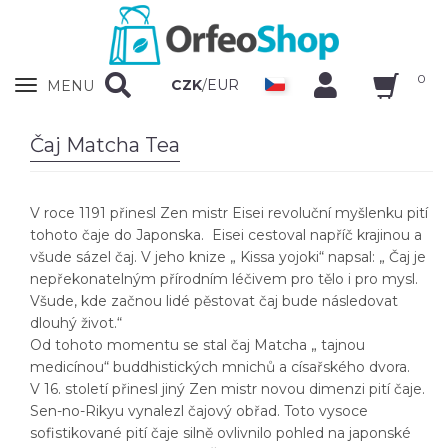
0
Zobrazit
CZK
/
EUR
MENU
nabidku
Čaj Matcha Tea
V roce 1191 přinesl Zen mistr Eisei revoluční myšlenku pití
tohoto čaje do Japonska. Eisei cestoval napříč krajinou a
všude sázel čaj. V jeho knize „ Kissa yojoki“ napsal: „ Čaj je
nepřekonatelným přírodním léčivem pro tělo i pro mysl.
Všude, kde začnou lidé pěstovat čaj bude následovat
dlouhý život.“
Od tohoto momentu se stal čaj Matcha „ tajnou
medicínou“ buddhistických mnichů a císařského dvora.
V 16. století přinesl jiný Zen mistr novou dimenzi pití čaje.
Sen-no-Rikyu vynalezl čajový obřad. Toto vysoce
sofistikované pití čaje silně ovlivnilo pohled na japonské