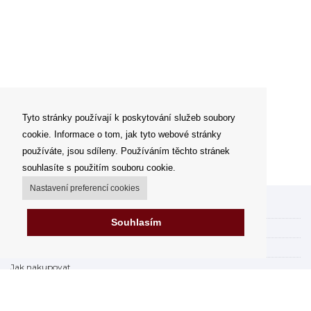
Tyto stránky používají k poskytování služeb soubory
cookie. Informace o tom, jak tyto webové stránky
používáte, jsou sdíleny. Používáním těchto stránek
souhlasíte s použitím souboru cookie.
Nastavení preferencí cookies
Můj účet
Souhlasím
Možnosti dopravy
Možnosti platby
Jak nakupovat
FAQ - často kladené dotazy
Výdejní místa