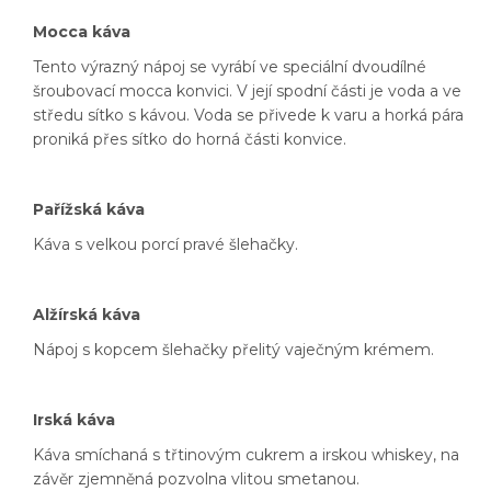
Mocca káva
Tento výrazný nápoj se vyrábí ve speciální dvoudílné
šroubovací mocca konvici. V její spodní části je voda a ve
středu sítko s kávou. Voda se přivede k varu a horká pára
proniká přes sítko do horná části konvice.
Pařížská káva
Káva s velkou porcí pravé šlehačky.
Alžírská káva
Nápoj s kopcem šlehačky přelitý vaječným krémem.
Irská káva
Káva smíchaná s třtinovým cukrem a irskou whiskey, na
závěr zjemněná pozvolna vlitou smetanou.