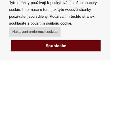
Tyto stránky používají k poskytování služeb soubory
cookie. Informace o tom, jak tyto webové stránky
používáte, jsou sdíleny. Používáním těchto stránek
souhlasíte s použitím souboru cookie.
Nastavení preferencí cookies
Souhlasím
Můj účet
Možnosti dopravy
Možnosti platby
Jak nakupovat
FAQ - často kladené dotazy
Výdejní místa
Obchodní podmínky