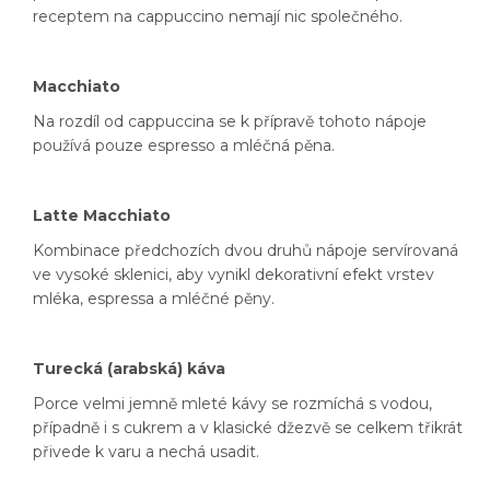
receptem na cappuccino nemají nic společného.
Macchiato
Na rozdíl od cappuccina se k přípravě tohoto nápoje
používá pouze espresso a mléčná pěna.
Latte Macchiato
Kombinace předchozích dvou druhů nápoje servírovaná
ve vysoké sklenici, aby vynikl dekorativní efekt vrstev
mléka, espressa a mléčné pěny.
Turecká (arabská) káva
Porce velmi jemně mleté kávy se rozmíchá s vodou,
případně i s cukrem a v klasické džezvě se celkem třikrát
přivede k varu a nechá usadit.