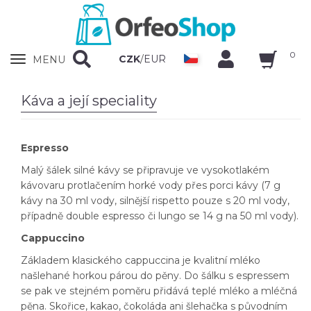
0
Zobrazit
CZK
/
EUR
MENU
nabidku
Káva a její speciality
Espresso
Malý šálek silné kávy se připravuje ve vysokotlakém
kávovaru protlačením horké vody přes porci kávy (7 g
kávy na 30 ml vody, silnější rispetto pouze s 20 ml vody,
případně double espresso či lungo se 14 g na 50 ml vody).
Cappuccino
Základem klasického cappuccina je kvalitní mléko
našlehané horkou párou do pěny. Do šálku s espressem
se pak ve stejném poměru přidává teplé mléko a mléčná
pěna. Skořice, kakao, čokoláda ani šlehačka s původním