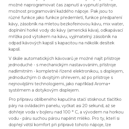
možné naprogramovat čas zapnutí a vypnutí přístroje,
možnost programování každého nápoje. Pak jsou to
různé funkce jako funkce předemletí, funkce předpaření
kávy, zásobník na mletou bezkofeinovou kávu, mix water,
doplnění horké vody do kávy (americká káva), odkapávací
mřížka pod výtokem na kávu, vyjímatelný zásobník na
odpad kávových kapslí s kapacitou na několik desítek
kapslí.
V škále automatických kávovarů je možné najít přístroje
jednoduché - s mechanickým nastavováním, přístroje
nadlimitním - kompletně řízené elektronikou, s displejem,
jednoduchým či dvojitým ohřevem, až po přístroje s
nejnovějšími technologiemi, jako například Aroma+
systémem a dotykovým displejem.
Pro přípravu oblíbeného kapučína stačí stisknout tlačítko
páry na ovládacím panelu, vyčkat asi 20 sekund, až se
dohřeje voda v bojleru nad 100 ° C, a vývodem na horkou
vodu - páru suchou párou napěnit mléko. Pro ty, kteří si
dopřejí větší komfort při přípravě tohoto nápoje, lze