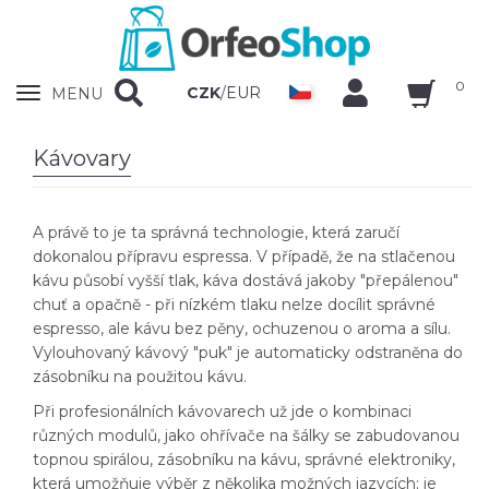
0
Zobrazit
CZK
/
EUR
MENU
nabidku
Kávovary
A právě to je ta správná technologie, která zaručí
dokonalou přípravu espressa. V případě, že na stlačenou
kávu působí vyšší tlak, káva dostává jakoby "přepálenou"
chuť a opačně - při nízkém tlaku nelze docílit správné
espresso, ale kávu bez pěny, ochuzenou o aroma a sílu.
Vylouhovaný kávový "puk" je automaticky odstraněna do
zásobníku na použitou kávu.
Při profesionálních kávovarech už jde o kombinaci
různých modulů, jako ohřívače na šálky se zabudovanou
topnou spirálou, zásobníku na kávu, správné elektroniky,
která umožňuje výběr z několika možných jazycích; je