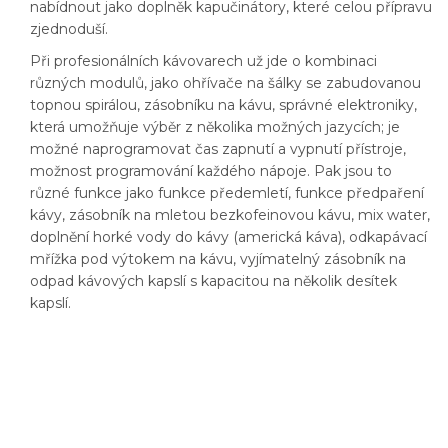
nabídnout jako doplněk kapučinátory, které celou přípravu
zjednoduší.
Při profesionálních kávovarech už jde o kombinaci
různých modulů, jako ohřívače na šálky se zabudovanou
topnou spirálou, zásobníku na kávu, správné elektroniky,
která umožňuje výběr z několika možných jazycích; je
možné naprogramovat čas zapnutí a vypnutí přístroje,
možnost programování každého nápoje. Pak jsou to
různé funkce jako funkce předemletí, funkce předpaření
kávy, zásobník na mletou bezkofeinovou kávu, mix water,
doplnění horké vody do kávy (americká káva), odkapávací
mřížka pod výtokem na kávu, vyjímatelný zásobník na
odpad kávových kapslí s kapacitou na několik desítek
kapslí.