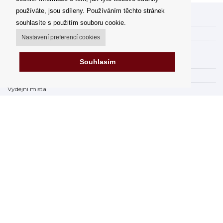
používáte, jsou sdíleny. Používáním těchto stránek
Můj účet
souhlasíte s použitím souboru cookie.
Možnosti dopravy
Nastavení preferencí cookies
Možnosti platby
Jak nakupovat
Souhlasím
FAQ - často kladené dotazy
Výdejní místa
Obchodní podmínky
Reklamační řád
Odstoupení od smlouvy v rámci 14 dní
Fakturace v EU
Impressum
Nákup na splátky online
Prodejna
Prohlášení o ochraně osobních údajů
Zabezpečení dat firmy Orfeo Office s.r.o.