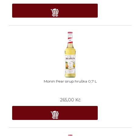
Monin Pear sirup hruška 0,7 L
265,00
Kč