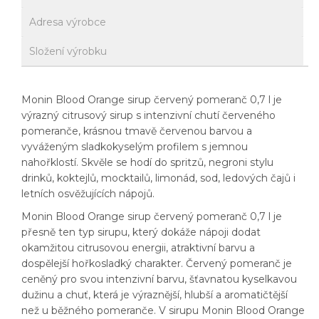
Adresa výrobce
Složení výrobku
Monin Blood Orange sirup červený pomeranč 0,7 l je
výrazný citrusový sirup s intenzivní chutí červeného
pomeranče, krásnou tmavě červenou barvou a
vyváženým sladkokyselým profilem s jemnou
nahořklostí. Skvěle se hodí do spritzů, negroni stylu
drinků, koktejlů, mocktailů, limonád, sod, ledových čajů i
letních osvěžujících nápojů.
Monin Blood Orange sirup červený pomeranč 0,7 l je
přesně ten typ sirupu, který dokáže nápoji dodat
okamžitou citrusovou energii, atraktivní barvu a
dospělejší hořkosladký charakter. Červený pomeranč je
ceněný pro svou intenzivní barvu, šťavnatou kyselkavou
dužinu a chuť, která je výraznější, hlubší a aromatičtější
než u běžného pomeranče. V sirupu Monin Blood Orange