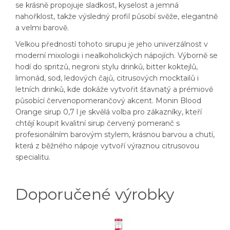
se krásně propojuje sladkost, kyselost a jemná
nahořklost, takže výsledný profil působí svěže, elegantně
a velmi barově.
Velkou předností tohoto sirupu je jeho univerzálnost v
moderní mixologii i nealkoholických nápojích. Výborně se
hodí do spritzů, negroni stylu drinků, bitter koktejlů,
limonád, sod, ledových čajů, citrusových mocktailů i
letních drinků, kde dokáže vytvořit šťavnatý a prémiově
působící červenopomerančový akcent. Monin Blood
Orange sirup 0,7 l je skvělá volba pro zákazníky, kteří
chtějí koupit kvalitní sirup červený pomeranč s
profesionálním barovým stylem, krásnou barvou a chutí,
která z běžného nápoje vytvoří výraznou citrusovou
specialitu.
Doporučené výrobky