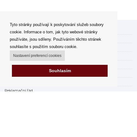
Tyto stránky používají k poskytování služeb soubory
Můj účet
cookie. Informace o tom, jak tyto webové stránky
Možnosti dopravy
používáte, jsou sdíleny. Používáním těchto stránek
souhlasíte s použitím souboru cookie.
Možnosti platby
Nastavení preferencí cookies
Jak nakupovat
FAQ - často kladené dotazy
Souhlasím
Výdejní místa
Obchodní podmínky
Reklamační řád
Odstoupení od smlouvy v rámci 14 dní
Fakturace v EU
Impressum
Nákup na splátky online
Prodejna