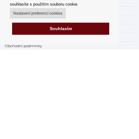
Možnosti dopravy
souhlasíte s použitím souboru cookie.
Možnosti platby
Nastavení preferencí cookies
Jak nakupovat
FAQ - často kladené dotazy
Souhlasím
Výdejní místa
Obchodní podmínky
Reklamační řád
Odstoupení od smlouvy v rámci 14 dní
Fakturace v EU
Impressum
Nákup na splátky online
Prodejna
Prohlášení o ochraně osobních údajů
Zabezpečení dat firmy Orfeo Office s.r.o.
Brexit 2021
Značky