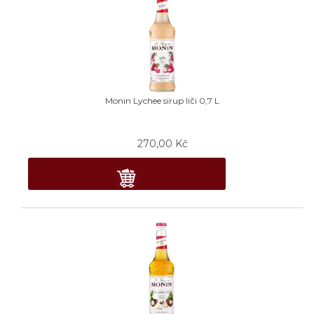
Monin Lychee sirup liči 0,7 L
270,00
Kč