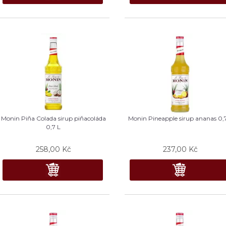
Monin Piňa Colada sirup piňacoláda
Monin Pineapple sirup ananas 0,
0,7 L
258,00
Kč
237,00
Kč