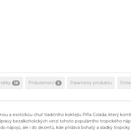
robky
Příslušenství
Parametry produktu
Dota
19
2
znou a exotickou chuť tradičního koktejlu Piña Colada, který ko
 přípravy bezalkoholických verzí tohoto populárního tropického n
n do nápojů, ale i do dezertů, kde přidává bohatý a sladký tropick