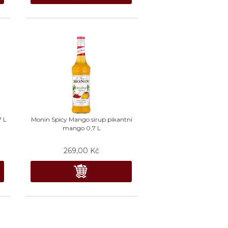
7 L
Monin Spicy Mango sirup pikantní
mango 0,7 L
269,00
Kč