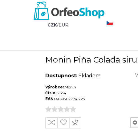
CZK
/
EUR
Monin Piňa Colada siru
V
Dostupnost:
Skladem
Výrobce:
Monin
Číslo:
2634
EAN:
4008077741723