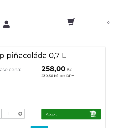
0
p piňacoláda 0,7 L
258,00
aše cena:
Kč
230,36
Kč
bez DPH
Koupit