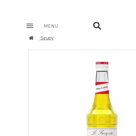
Zobrazit
MENU
nabidku
Sirupy