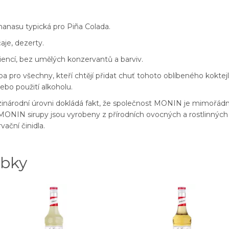
anasu typická pro Piña Colada.
aje, dezerty.
diencí, bez umělých konzervantů a barviv.
lba pro všechny, kteří chtějí přidat chuť tohoto oblíbeného kokte
bo použití alkoholu.
mezinárodní úrovni dokládá fakt, že společnost MONIN je mimoř
ONIN sirupy jsou vyrobeny z přírodních ovocných a rostlinných 
vační činidla.
obky