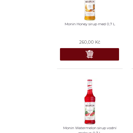
Monin Honey sirup med 0,7 L
260,00
Kč
Monin Watermelon sirup vodní
meloun 0,7 L