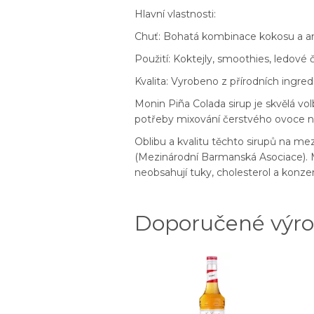
Hlavní vlastnosti:
Chuť: Bohatá kombinace kokosu a an
Použití: Koktejly, smoothies, ledové č
Kvalita: Vyrobeno z přírodních ingre
Monin Piña Colada sirup je skvělá vo
potřeby mixování čerstvého ovoce ne
Oblibu a kvalitu těchto sirupů na 
(Mezinárodní Barmanská Asociace). M
neobsahují tuky, cholesterol a konzer
Doporučené výr