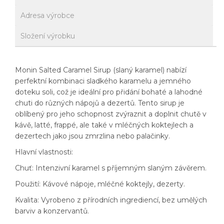
Adresa výrobce
Složení výrobku
Monin Salted Caramel Sirup (slaný karamel) nabízí
perfektní kombinaci sladkého karamelu a jemného
doteku soli, což je ideální pro přidání bohaté a lahodné
chuti do různých nápojů a dezertů. Tento sirup je
oblíbený pro jeho schopnost zvýraznit a doplnit chutě v
kávě, latté, frappé, ale také v mléčných koktejlech a
dezertech jako jsou zmrzlina nebo palačinky.
Hlavní vlastnosti:
Chuť: Intenzivní karamel s příjemným slaným závěrem.
Použití: Kávové nápoje, mléčné koktejly, dezerty.
Kvalita: Vyrobeno z přírodních ingrediencí, bez umělých
barviv a konzervantů.