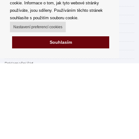
Můj účet
cookie. Informace o tom, jak tyto webové stránky
používáte, jsou sdíleny. Používáním těchto stránek
Možnosti dopravy
souhlasíte s použitím souboru cookie.
Možnosti platby
Nastavení preferencí cookies
Jak nakupovat
FAQ - často kladené dotazy
Souhlasím
Výdejní místa
Obchodní podmínky
Reklamační řád
Odstoupení od smlouvy v rámci 14 dní
Fakturace v EU
Impressum
Nákup na splátky online
Prodejna
Prohlášení o ochraně osobních údajů
Zabezpečení dat firmy Orfeo Office s.r.o.
Brexit 2021