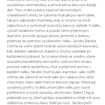
vyváženou, aromatickou a jemně plnou kávu pro každý
den. Tato zrnková káva zaujme harmonickým
charakterem, který se výborně hodí jak pro ranní šálek,
tak pro odpolední chvíli klidu, kdy si chcete na chvíli
odpočinout a vychutnat si poctivý kávový zážitek. V šálku
vytváří atraktivní cremu a působí velmi příjemným
dojmem, protože spojuje plnost, jemnost a dobrou
pitelnost do jednoho vyváženého celku. Jacobs Barista
Crema se velmi dobře hodí do automatických kávovarů,
kde dokáže nabídnout stabilní a chutný výsledek při
každodenní přípravě. Je to káva, která se snadno stane
součástí pravidelného domácího i pracovního rituálu,
protože nabízí spolehlivou chuť a příjemné aroma v
každém šálku. Skvěle chutná jako espresso i jako caffè
crema, ale výborně se hodí také pro cappuccino, latté
macchiato nebo další mléčné kávové nápoje. Právě její
vyvážený profil z ní dělá univerzální volbu pro různé
preference a různé způsoby servírování. Balení 1 kg je
praktické pro ty, kteří pijí kávu pravidelně a chtějí mít svou
oblíbenou zrnkovou kávu stále po ruce. Jacobs patří