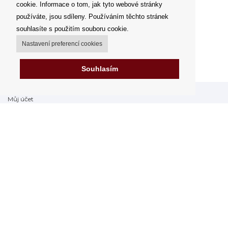
cookie. Informace o tom, jak tyto webové stránky
používáte, jsou sdíleny. Používáním těchto stránek
souhlasíte s použitím souboru cookie.
Nastavení preferencí cookies
Souhlasím
Můj účet
Možnosti dopravy
Možnosti platby
Jak nakupovat
FAQ - často kladené dotazy
Výdejní místa
Obchodní podmínky
Reklamační řád
Odstoupení od smlouvy v rámci 14 dní
Fakturace v EU