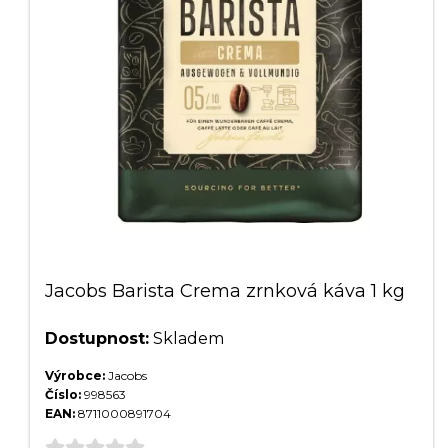
Jacobs Barista Crema zrnková káva 1 kg
Dostupnost:
Skladem
Výrobce:
Jacobs
Číslo:
998563
EAN:
8711000891704