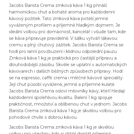
Jacobs Barista Crema zrnková káva 1 kg přináší
harmonickou chuť a bohaté aroma pro každodenní
kávový požitek. Tato zrnková káva potěší jemně
vyváženým profilem a příjemně hladkým dojmem. Je
ideální volbou pro domácnost, kancelář i všude tam, kde
se káva připravuje pravidelně. V šálku vytváří lákavou
cremu a plný chuťový zážitek. Jacobs Barista Crema se
hodí pro ranní povzbuzení i klidnou odpolední pauzu.
Zrnková káva 1 kg je praktická pro častější přípravu a
dlouhodobější zásobu. Skvěle se uplatní v automatických
kávovarech i dalších běžných způsobech přípravy. Hodí
se na espresso, caffè crema i mléčné kávové speciality.
Její chuť působí vyváženě, jemně a příjemně kulatě.
Jacobs Barista Crema osloví milovníky kávy, kteří hledají
každodenní spolehlivou kvalitu. Balení 1 kg spojuje
praktičnost, množství a oblíbenou chuť v jednom. Jacobs
Barista Crema zrnková káva 1 kg je skvělou volbou pro
pohodové chvíle s dobrou kávou.
Jacobs Barista Crema zrnková káva 1 kg je skvělou
volbou pro všechny, kdo si chtějí dopřát příjemně