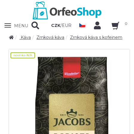
0
Zobrazit
CZK
/
EUR
MENU
nabidku
Káva
Zrnková káva
Zrnková káva s kofeinem
novinka-N/A