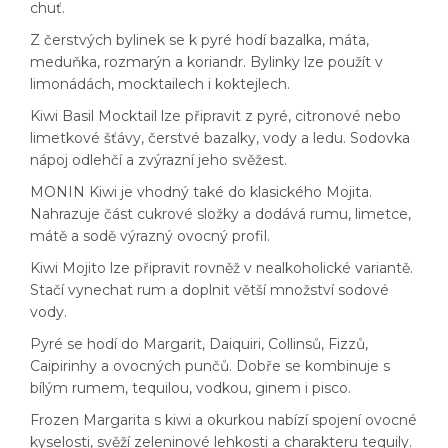
chuť.
Z čerstvých bylinek se k pyré hodí bazalka, máta,
meduňka, rozmarýn a koriandr. Bylinky lze použít v
limonádách, mocktailech i koktejlech.
Kiwi Basil Mocktail lze připravit z pyré, citronové nebo
limetkové šťávy, čerstvé bazalky, vody a ledu. Sodovka
nápoj odlehčí a zvýrazní jeho svěžest.
MONIN Kiwi je vhodný také do klasického Mojita.
Nahrazuje část cukrové složky a dodává rumu, limetce,
mátě a sodě výrazný ovocný profil.
Kiwi Mojito lze připravit rovněž v nealkoholické variantě.
Stačí vynechat rum a doplnit větší množství sodové
vody.
Pyré se hodí do Margarit, Daiquiri, Collinsů, Fizzů,
Caipirinhy a ovocných punčů. Dobře se kombinuje s
bílým rumem, tequilou, vodkou, ginem i pisco.
Frozen Margarita s kiwi a okurkou nabízí spojení ovocné
kyselosti, svěží zeleninové lehkosti a charakteru tequily.