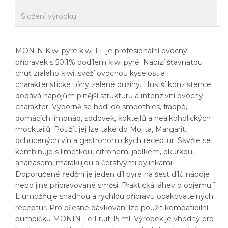
Složení výrobku
MONIN Kiwi pyré kiwi 1 L je profesionální ovocný
přípravek s 50,1% podílem kiwi pyré. Nabízí šťavnatou
chuť zralého kiwi, svěží ovocnou kyselost a
charakteristické tóny zelené dužiny. Hustší konzistence
dodává nápojům plnější strukturu a intenzivní ovocný
charakter. Výborně se hodí do smoothies, frappé,
domácích limonád, sodovek, koktejlů a nealkoholických
mocktailů. Použít jej lze také do Mojita, Margarit,
ochucených vín a gastronomických receptur. Skvěle se
kombinuje s limetkou, citronem, jablkem, okurkou,
ananasem, marakujou a čerstvými bylinkami.
Doporučené ředění je jeden díl pyré na šest dílů nápoje
nebo jiné připravované směsi. Praktická láhev o objemu 1
L umožňuje snadnou a rychlou přípravu opakovatelných
receptur. Pro přesné dávkování lze použít kompatibilní
pumpičku MONIN Le Fruit 15 ml. Výrobek je vhodný pro