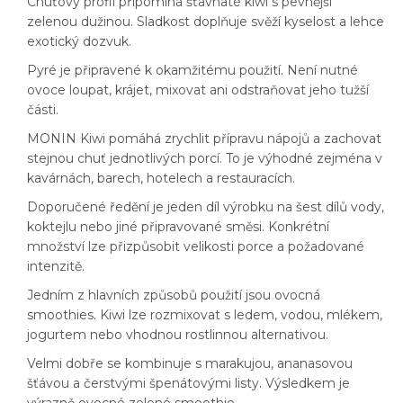
Chuťový profil připomíná šťavnaté kiwi s pevnější
zelenou dužinou. Sladkost doplňuje svěží kyselost a lehce
exotický dozvuk.
Pyré je připravené k okamžitému použití. Není nutné
ovoce loupat, krájet, mixovat ani odstraňovat jeho tužší
části.
MONIN Kiwi pomáhá zrychlit přípravu nápojů a zachovat
stejnou chuť jednotlivých porcí. To je výhodné zejména v
kavárnách, barech, hotelech a restauracích.
Doporučené ředění je jeden díl výrobku na šest dílů vody,
koktejlu nebo jiné připravované směsi. Konkrétní
množství lze přizpůsobit velikosti porce a požadované
intenzitě.
Jedním z hlavních způsobů použití jsou ovocná
smoothies. Kiwi lze rozmixovat s ledem, vodou, mlékem,
jogurtem nebo vhodnou rostlinnou alternativou.
Velmi dobře se kombinuje s marakujou, ananasovou
šťávou a čerstvými špenátovými listy. Výsledkem je
výrazně ovocné zelené smoothie.