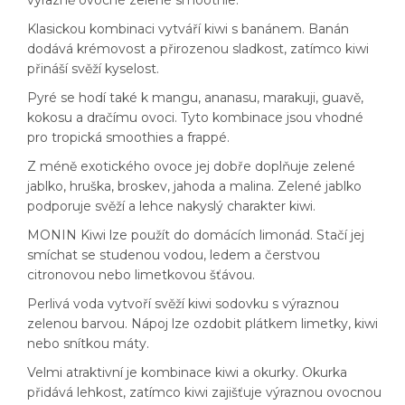
Klasickou kombinaci vytváří kiwi s banánem. Banán
dodává krémovost a přirozenou sladkost, zatímco kiwi
přináší svěží kyselost.
Pyré se hodí také k mangu, ananasu, marakuji, guavě,
kokosu a dračímu ovoci. Tyto kombinace jsou vhodné
pro tropická smoothies a frappé.
Z méně exotického ovoce jej dobře doplňuje zelené
jablko, hruška, broskev, jahoda a malina. Zelené jablko
podporuje svěží a lehce nakyslý charakter kiwi.
MONIN Kiwi lze použít do domácích limonád. Stačí jej
smíchat se studenou vodou, ledem a čerstvou
citronovou nebo limetkovou šťávou.
Perlivá voda vytvoří svěží kiwi sodovku s výraznou
zelenou barvou. Nápoj lze ozdobit plátkem limetky, kiwi
nebo snítkou máty.
Velmi atraktivní je kombinace kiwi a okurky. Okurka
přidává lehkost, zatímco kiwi zajišťuje výraznou ovocnou