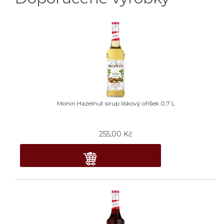
Monin Hazelnut sirup lískový oříšek 0,7 L
255,00
Kč