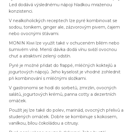
Led dodává výslednému nápoji hladkou mraženou
konzistenci.
V nealkoholických receptech lze pyré kombinovat se
sodou, tonikem, ginger ale, zázvorovým pivem, čajem
nebo ovocnými šťávami.
MONIN Kiwi lze využít také v ochuceném bílém nebo
šumivém víně. Menší dávka dodá vínu svěží ovocnou
chuť a atraktivní zelený odstín.
Pyré je možné přidat do frappé, mléčných koktejlů a
jogurtových nápojů. Jeho kyselost je vhodné zohlednit
při kombinování s mléčnými složkami.
V gastronomii se hodí do sorbetů, zmrzlin, ovocných
salátů, jogurtových krémů, panna cotty a dezertních
omáček.
Použít jej lze také do polev, marinád, ovocných přelivů a
studených omáček. Dobře se kombinuje s kokosem,
vanilkou, bílou čokoládou a citrusy.