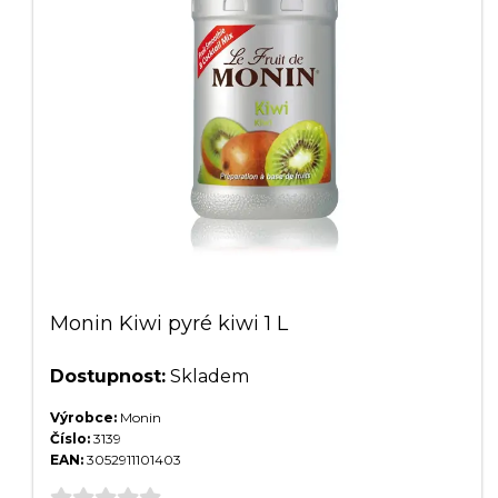
Monin Kiwi pyré kiwi 1 L
Dostupnost:
Skladem
Výrobce:
Monin
Číslo:
3139
EAN:
3052911101403