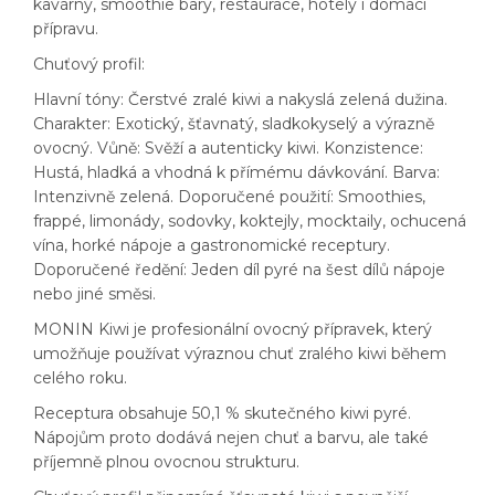
kavárny, smoothie bary, restaurace, hotely i domácí
přípravu.
Chuťový profil:
Hlavní tóny: Čerstvé zralé kiwi a nakyslá zelená dužina.
Charakter: Exotický, šťavnatý, sladkokyselý a výrazně
ovocný. Vůně: Svěží a autenticky kiwi. Konzistence:
Hustá, hladká a vhodná k přímému dávkování. Barva:
Intenzivně zelená. Doporučené použití: Smoothies,
frappé, limonády, sodovky, koktejly, mocktaily, ochucená
vína, horké nápoje a gastronomické receptury.
Doporučené ředění: Jeden díl pyré na šest dílů nápoje
nebo jiné směsi.
MONIN Kiwi je profesionální ovocný přípravek, který
umožňuje používat výraznou chuť zralého kiwi během
celého roku.
Receptura obsahuje 50,1 % skutečného kiwi pyré.
Nápojům proto dodává nejen chuť a barvu, ale také
příjemně plnou ovocnou strukturu.