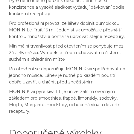
Pyré není určeno pouze k dekoraci. Jeho hustší
konzistence a vysoká sladkost vyžadují dávkování podle
konkrétní receptury.
Pro profesionální provoz lze láhev doplnit pumpičkou
MONIN Le Fruit 15 ml. Jeden stisk umožňuje přesnější
kontrolu množství a pomáhá udržovat stejné receptury.
Minimální trvanlivost před otevřením se pohybuje mezi
24 a 36 měsíci. Výrobek je třeba uchovávat na čistém,
suchém a chladném místě.
Po otevření se doporučuje MONIN Kiwi spotřebovat do
jednoho měsíce. Láhev je nutné po každém použití
dobře uzavřít a chránit před znečištěním.
MONIN Kiwi pyré kiwi 1 L je univerzálním ovocným
základem pro smoothies, frappé, limonády, sodovky,
Mojito, Margaritu, mocktaily, ochucená vína a dezertní
receptury.
Doporučené výrobky