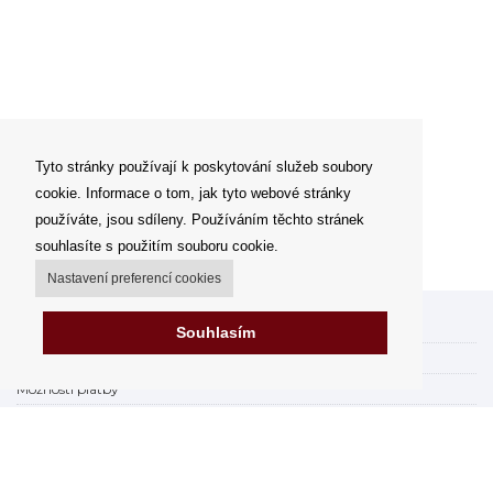
Tyto stránky používají k poskytování služeb soubory
cookie. Informace o tom, jak tyto webové stránky
používáte, jsou sdíleny. Používáním těchto stránek
souhlasíte s použitím souboru cookie.
Nastavení preferencí cookies
Můj účet
Souhlasím
Možnosti dopravy
Možnosti platby
Jak nakupovat
FAQ - často kladené dotazy
Výdejní místa