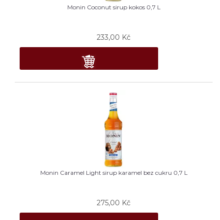
Monin Coconut sirup kokos 0,7 L
233,00
Kč
Monin Caramel Light sirup karamel bez cukru 0,7 L
275,00
Kč