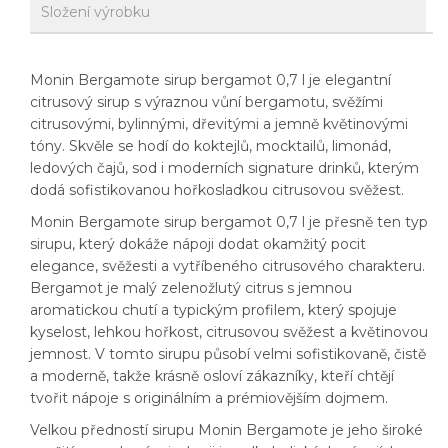
Složení výrobku
Monin Bergamote sirup bergamot 0,7 l je elegantní
citrusový sirup s výraznou vůní bergamotu, svěžími
citrusovými, bylinnými, dřevitými a jemně květinovými
tóny. Skvěle se hodí do koktejlů, mocktailů, limonád,
ledových čajů, sod i moderních signature drinků, kterým
dodá sofistikovanou hořkosladkou citrusovou svěžest.
Monin Bergamote sirup bergamot 0,7 l je přesně ten typ
sirupu, který dokáže nápoji dodat okamžitý pocit
elegance, svěžesti a vytříbeného citrusového charakteru.
Bergamot je malý zelenožlutý citrus s jemnou
aromatickou chutí a typickým profilem, který spojuje
kyselost, lehkou hořkost, citrusovou svěžest a květinovou
jemnost. V tomto sirupu působí velmi sofistikovaně, čistě
a moderně, takže krásně osloví zákazníky, kteří chtějí
tvořit nápoje s originálním a prémiovějším dojmem.
Velkou předností sirupu Monin Bergamote je jeho široké