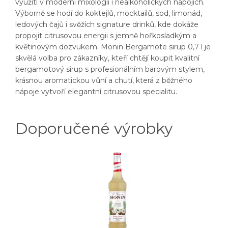
využití v moderní mixologii i nealkoholických nápojích.
Výborně se hodí do koktejlů, mocktailů, sod, limonád,
ledových čajů i svěžích signature drinků, kde dokáže
propojit citrusovou energii s jemně hořkosladkým a
květinovým dozvukem. Monin Bergamote sirup 0,7 l je
skvělá volba pro zákazníky, kteří chtějí koupit kvalitní
bergamotový sirup s profesionálním barovým stylem,
krásnou aromatickou vůní a chutí, která z běžného
nápoje vytvoří elegantní citrusovou specialitu.
Doporučené výrobky