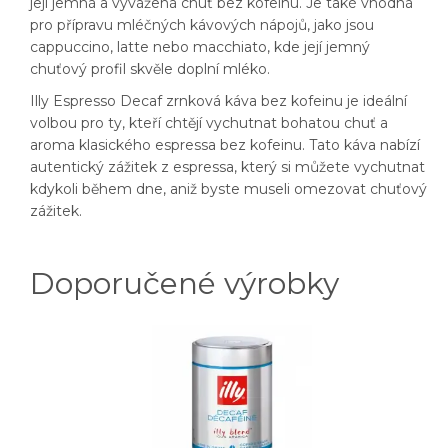
její jemná a vyvážená chuť bez kofeinu. Je také vhodná
pro přípravu mléčných kávových nápojů, jako jsou
cappuccino, latte nebo macchiato, kde její jemný
chuťový profil skvěle doplní mléko.
Illy Espresso Decaf zrnková káva bez kofeinu je ideální
volbou pro ty, kteří chtějí vychutnat bohatou chuť a
aroma klasického espressa bez kofeinu. Tato káva nabízí
autentický zážitek z espressa, který si můžete vychutnat
kdykoli během dne, aniž byste museli omezovat chuťový
zážitek.
Doporučené výrobky