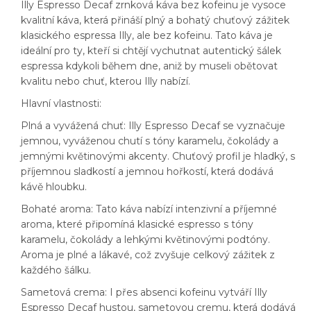
Illy Espresso Decaf zrnková káva bez kofeinu je vysoce
kvalitní káva, která přináší plný a bohatý chuťový zážitek
klasického espressa Illy, ale bez kofeinu. Tato káva je
ideální pro ty, kteří si chtějí vychutnat autentický šálek
espressa kdykoli během dne, aniž by museli obětovat
kvalitu nebo chuť, kterou Illy nabízí.
Hlavní vlastnosti:
Plná a vyvážená chuť: Illy Espresso Decaf se vyznačuje
jemnou, vyváženou chutí s tóny karamelu, čokolády a
jemnými květinovými akcenty. Chuťový profil je hladký, s
příjemnou sladkostí a jemnou hořkostí, která dodává
kávě hloubku.
Bohaté aroma: Tato káva nabízí intenzivní a příjemné
aroma, které připomíná klasické espresso s tóny
karamelu, čokolády a lehkými květinovými podtóny.
Aroma je plné a lákavé, což zvyšuje celkový zážitek z
každého šálku.
Sametová crema: I přes absenci kofeinu vytváří Illy
Espresso Decaf hustou, sametovou cremu, která dodává