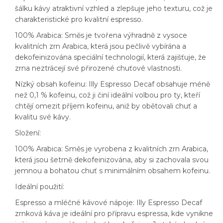
šálku kávy atraktivní vzhled a zlepšuje jeho texturu, což je
charakteristické pro kvalitní espresso.
100% Arabica: Směs je tvořena výhradně z vysoce
kvalitních zrn Arabica, která jsou pečlivě vybírána a
dekofeinizována speciální technologií, která zajišťuje, že
zrna neztrácejí své přirozené chuťové vlastnosti.
Nízký obsah kofeinu: Illy Espresso Decaf obsahuje méně
než 0,1 % kofeinu, což ji činí ideální volbou pro ty, kteří
chtějí omezit příjem kofeinu, aniž by obětovali chuť a
kvalitu své kávy.
Složení:
100% Arabica: Směs je vyrobena z kvalitních zrn Arabica,
která jsou šetrně dekofeinizována, aby si zachovala svou
jemnou a bohatou chuť s minimálním obsahem kofeinu.
Ideální použití:
Espresso a mléčné kávové nápoje: Illy Espresso Decaf
zrnková káva je ideální pro přípravu espressa, kde vynikne