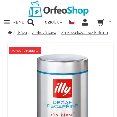
0
Zobrazit
CZK
/
EUR
MENU
nabidku
Káva
Zrnková káva
Zrnková káva bez kofeinu
Výhodná nabídka