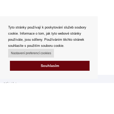
Tyto stránky používají k poskytování služeb soubory
cookie. Informace o tom, jak tyto webové stránky
používáte, jsou sdíleny. Používáním těchto stránek
souhlasíte s použitím souboru cookie.
Nastavení preferencí cookies
Souhlasím
Můj účet
Možnosti dopravy
Možnosti platby
Jak nakupovat
FAQ - často kladené dotazy