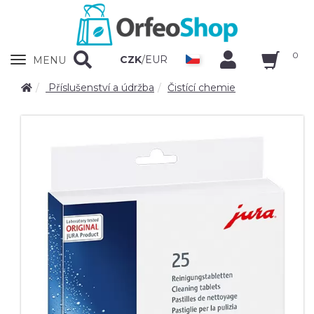
0
Zobrazit
CZK
/
EUR
MENU
nabidku
Příslušenství a údržba
Čistící chemie