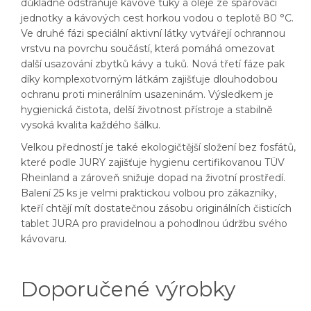
důkladně odstraňuje kávové tuky a oleje ze spařovací
jednotky a kávových cest horkou vodou o teplotě 80 °C.
Ve druhé fázi speciální aktivní látky vytvářejí ochrannou
vrstvu na povrchu součástí, která pomáhá omezovat
další usazování zbytků kávy a tuků. Nová třetí fáze pak
díky komplexotvorným látkám zajišťuje dlouhodobou
ochranu proti minerálním usazeninám. Výsledkem je
hygienická čistota, delší životnost přístroje a stabilně
vysoká kvalita každého šálku.
Velkou předností je také ekologičtější složení bez fosfátů,
které podle JURY zajišťuje hygienu certifikovanou TÜV
Rheinland a zároveň snižuje dopad na životní prostředí.
Balení 25 ks je velmi praktickou volbou pro zákazníky,
kteří chtějí mít dostatečnou zásobu originálních čisticích
tablet JURA pro pravidelnou a pohodlnou údržbu svého
kávovaru.
Doporučené výrobky