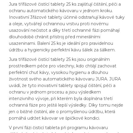
Jura třífázové čistící tablety 25 ks zajišťují čištění, péči a
ochranu automatického kávovaru v jednom kroku.
Inovativní 3fázové tablety účinně odstraňují kávové tuky
a oleje, vytvářejí ochrannou vrstvu proti novému
usazování nečistot a díky třetí ochranné fázi pomáhají
dlouhodobě chránit přístroj před minerálními
usazeninami. Balení 25 ks je ideální pro pravidelnou
údržbu a hygienicky perfektní kávu šálek za šálkem.
Jura třífázové čistící tablety 25 ks jsou originálním
prostředkem péče pro všechny, kdo chtějí zachovat
perfektní chuť kávy, vysokou hygienu a dlouhou
životnost svého automatického kávovaru JURA. JURA
uvádí, že tyto inovativní tablety spojují čištění, péči a
ochranu v jednom procesu a jsou výsledkem
intenzivního vývoje, při kterém byla doplněna třetí
ochranná fáze pro ještě lepší výsledky. Díky tomu nejde
jen o běžné čistění, ale o promyšlenou údržbu, která
pomáhá udržet kávovar ve špičkové kondici.
V první fázi čisticí tableta při programu kávovaru