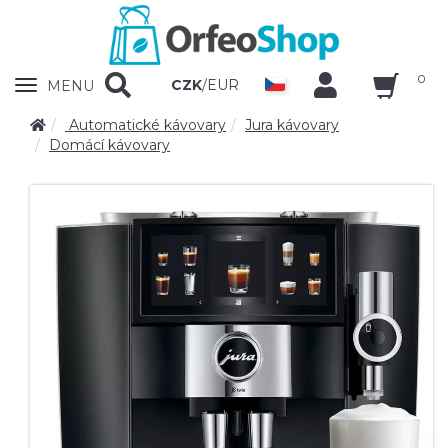
0
Zobrazit
CZK
/
EUR
MENU
nabidku
Automatické kávovary
Jura kávovary
Domácí kávovary