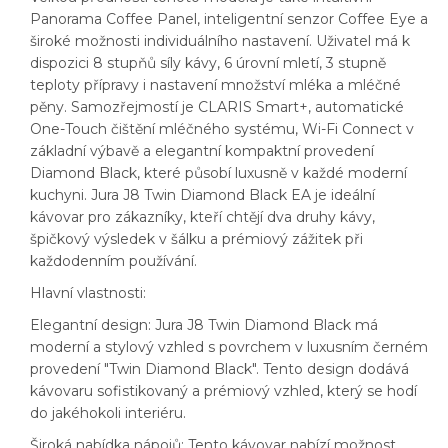
Panorama Coffee Panel, inteligentní senzor Coffee Eye a
široké možnosti individuálního nastavení. Uživatel má k
dispozici 8 stupňů síly kávy, 6 úrovní mletí, 3 stupně
teploty přípravy i nastavení množství mléka a mléčné
pěny. Samozřejmostí je CLARIS Smart+, automatické
One-Touch čištění mléčného systému, Wi-Fi Connect v
základní výbavě a elegantní kompaktní provedení
Diamond Black, které působí luxusně v každé moderní
kuchyni. Jura J8 Twin Diamond Black EA je ideální
kávovar pro zákazníky, kteří chtějí dva druhy kávy,
špičkový výsledek v šálku a prémiový zážitek při
každodenním používání.
Hlavní vlastnosti:
Elegantní design: Jura J8 Twin Diamond Black má
moderní a stylový vzhled s povrchem v luxusním černém
provedení "Twin Diamond Black". Tento design dodává
kávovaru sofistikovaný a prémiový vzhled, který se hodí
do jakéhokoli interiéru.
Široká nabídka nápojů: Tento kávovar nabízí možnost