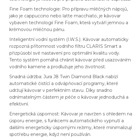
Fine Foam technologie: Pro přípravu mléčných nápojů,
jako je cappuccino nebo latte macchiato, je kávovar
vybaven technologií Fine Foam, která vytváří jemnou a
krémovou mléčnou pěnu.
Inteligentní vodní systém (I.W.S.): Kávovar automaticky
rozpozná přítomnost vodního filtru CLARIS Smart a
přizpůsobí své nastavení pro optimální kvalitu vody.
Tento systém pomáhá chránit kávovar před usazováním
vodního kamene a prodlužuje jeho životnost.
Snadná údržba: Jura J8 Twin Diamond Black nabízí
automatické čistící a odvápňovací programy, které
udržují kávovar v perfektním stavu. Díky snadno
odnímatelným částem je péče o kávovar jednoduchá a
efektivní.
Energetická úspornost: Kávovar je navržen s ohledem na
úsporu energie, s funkcemi automatického vypnutí a
dalšími energeticky úspornými režimy, které minimalizují
spotřebu energie, když není používán.