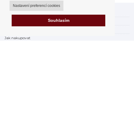
Nastavení preferencí cookies
Můj účet
Souhlasím
Možnosti dopravy
Možnosti platby
Jak nakupovat
FAQ - často kladené dotazy
Výdejní místa
Obchodní podmínky
Reklamační řád
Odstoupení od smlouvy v rámci 14 dní
Fakturace v EU
Impressum
Nákup na splátky online
Prodejna
Prohlášení o ochraně osobních údajů
Zabezpečení dat firmy Orfeo Office s.r.o.