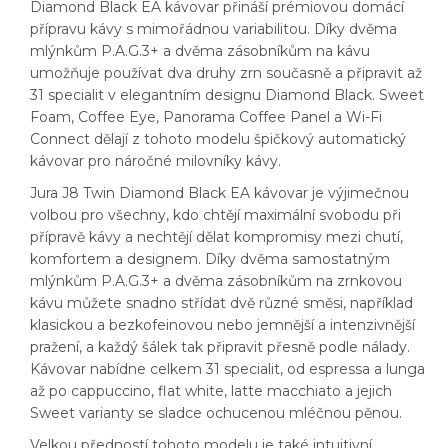
Diamond Black EA kávovar přináší prémiovou domácí
přípravu kávy s mimořádnou variabilitou. Díky dvěma
mlýnkům P.A.G.3+ a dvěma zásobníkům na kávu
umožňuje používat dva druhy zrn současně a připravit až
31 specialit v elegantním designu Diamond Black. Sweet
Foam, Coffee Eye, Panorama Coffee Panel a Wi-Fi
Connect dělají z tohoto modelu špičkový automatický
kávovar pro náročné milovníky kávy.
Jura J8 Twin Diamond Black EA kávovar je výjimečnou
volbou pro všechny, kdo chtějí maximální svobodu při
přípravě kávy a nechtějí dělat kompromisy mezi chutí,
komfortem a designem. Díky dvěma samostatným
mlýnkům P.A.G.3+ a dvěma zásobníkům na zrnkovou
kávu můžete snadno střídat dvě různé směsi, například
klasickou a bezkofeinovou nebo jemnější a intenzivnější
pražení, a každý šálek tak připravit přesně podle nálady.
Kávovar nabídne celkem 31 specialit, od espressa a lunga
až po cappuccino, flat white, latte macchiato a jejich
Sweet varianty se sladce ochucenou mléčnou pěnou.
Velkou předností tohoto modelu je také intuitivní