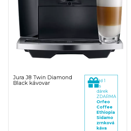
Jura J8 Twin Diamond
Od
1
Black kávovar
ks
dárek
ZDARMA
Orfeo
Coffee
Ethiopia
Sidamo
zrnková
káva