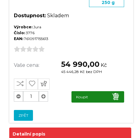
250 g
Dostupnost:
Skladem
Výrobce:
Jura
Číslo:
3776
EAN:
7610917155613
54 990,00
Vaše cena:
Kč
45 446,28
Kč
bez DPH
Koupit
ZPĚT
Detailní popis