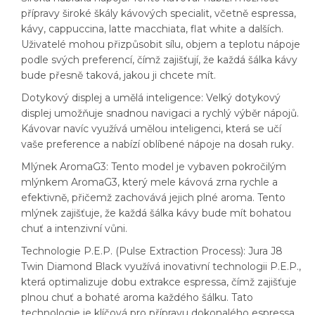
přípravy široké škály kávových specialit, včetně espressa,
kávy, cappuccina, latte macchiata, flat white a dalších.
Uživatelé mohou přizpůsobit sílu, objem a teplotu nápoje
podle svých preferencí, čímž zajišťují, že každá šálka kávy
bude přesně taková, jakou ji chcete mít.
Dotykový displej a umělá inteligence: Velký dotykový
displej umožňuje snadnou navigaci a rychlý výběr nápojů.
Kávovar navíc využívá umělou inteligenci, která se učí
vaše preference a nabízí oblíbené nápoje na dosah ruky.
Mlýnek AromaG3: Tento model je vybaven pokročilým
mlýnkem AromaG3, který mele kávová zrna rychle a
efektivně, přičemž zachovává jejich plné aroma. Tento
mlýnek zajišťuje, že každá šálka kávy bude mít bohatou
chuť a intenzivní vůni.
Technologie P.E.P. (Pulse Extraction Process): Jura J8
Twin Diamond Black využívá inovativní technologii P.E.P.,
která optimalizuje dobu extrakce espressa, čímž zajišťuje
plnou chuť a bohaté aroma každého šálku. Tato
technologie je klíčová pro přípravu dokonalého espressa.