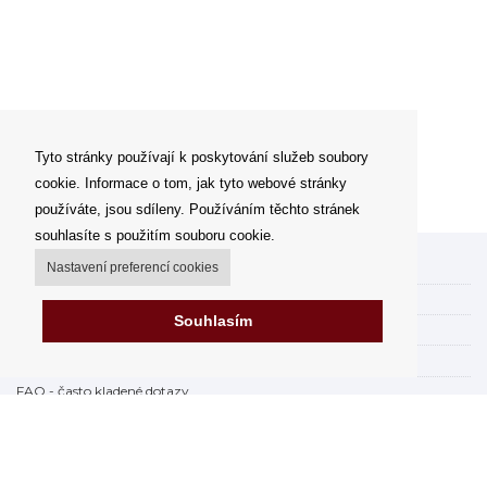
Tyto stránky používají k poskytování služeb soubory
cookie. Informace o tom, jak tyto webové stránky
používáte, jsou sdíleny. Používáním těchto stránek
souhlasíte s použitím souboru cookie.
Nastavení preferencí cookies
Můj účet
Možnosti dopravy
Souhlasím
Možnosti platby
Jak nakupovat
FAQ - často kladené dotazy
Výdejní místa
Obchodní podmínky
Reklamační řád