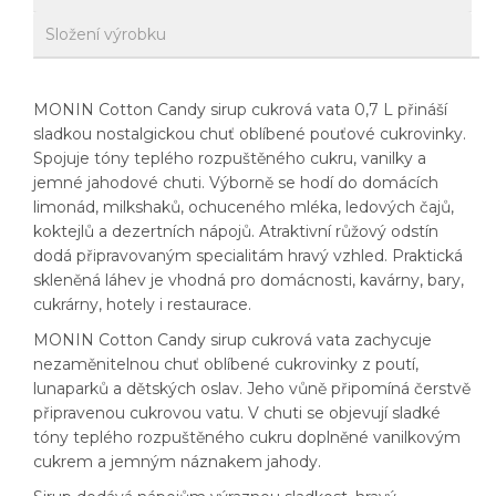
Složení výrobku
MONIN Cotton Candy sirup cukrová vata 0,7 L přináší
sladkou nostalgickou chuť oblíbené pouťové cukrovinky.
Spojuje tóny teplého rozpuštěného cukru, vanilky a
jemné jahodové chuti. Výborně se hodí do domácích
limonád, milkshaků, ochuceného mléka, ledových čajů,
koktejlů a dezertních nápojů. Atraktivní růžový odstín
dodá připravovaným specialitám hravý vzhled. Praktická
skleněná láhev je vhodná pro domácnosti, kavárny, bary,
cukrárny, hotely i restaurace.
MONIN Cotton Candy sirup cukrová vata zachycuje
nezaměnitelnou chuť oblíbené cukrovinky z poutí,
lunaparků a dětských oslav. Jeho vůně připomíná čerstvě
připravenou cukrovou vatu. V chuti se objevují sladké
tóny teplého rozpuštěného cukru doplněné vanilkovým
cukrem a jemným náznakem jahody.