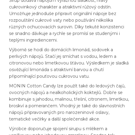
Sirup dodává nápojům výraznou sladkost, hravý
cukrovinkový charakter a atraktivní růžový odstín.
Umožňuje jednoduše připravit originální nápoje bez
rozpouštění cukrové vaty nebo používání několika
různých ochucovacích surovin. Díky tekuté konzistenci
se snadno dávkuje a rychle se promísí se studenými i
teplými ingrediencemi.
Výborně se hodí do domácích limonád, sodovek a
perlivých nápojů. Stačí jej smíchat s vodou, ledem a
citronovou nebo limetkovou šťávou. Výsledkem je sladká
osvěžující limonáda s atraktivní barvou a chutí
připomínající pouťovou cukrovou vatu.
MONIN Cotton Candy lze použít také do ledových čajů,
ovocných nápojů a nealkoholických koktejlů. Dobře se
kombinuje s jahodou, malinou, třešní, citronem, limetkou,
broskví a pomerančem. Vhodný je také do slavnostních
nápojů připravovaných pro narozeninové oslavy,
tematické večírky a další společenské akce.
Výrobce doporučuje spojení sirupu s mlékem a