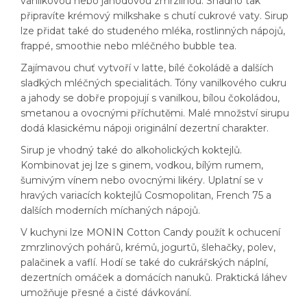
vanilkovou nebo jahodovou zmrzlinou. Snadno tak
připravíte krémový milkshake s chutí cukrové vaty. Sirup
lze přidat také do studeného mléka, rostlinných nápojů,
frappé, smoothie nebo mléčného bubble tea.
Zajímavou chuť vytvoří v latte, bílé čokoládě a dalších
sladkých mléčných specialitách. Tóny vanilkového cukru
a jahody se dobře propojují s vanilkou, bílou čokoládou,
smetanou a ovocnými příchutěmi. Malé množství sirupu
dodá klasickému nápoji originální dezertní charakter.
Sirup je vhodný také do alkoholických koktejlů.
Kombinovat jej lze s ginem, vodkou, bílým rumem,
šumivým vínem nebo ovocnými likéry. Uplatní se v
hravých variacích koktejlů Cosmopolitan, French 75 a
dalších moderních míchaných nápojů.
V kuchyni lze MONIN Cotton Candy použít k ochucení
zmrzlinových pohárů, krémů, jogurtů, šlehačky, polev,
palačinek a vaflí. Hodí se také do cukrářských náplní,
dezertních omáček a domácích nanuků. Praktická láhev
umožňuje přesné a čisté dávkování.