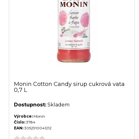
Monin Cotton Candy sirup cukrová vata
0,7 L
Dostupnost:
Skladem
Výrobce:
Monin
Číslo:
3784
EAN:
3052910041212