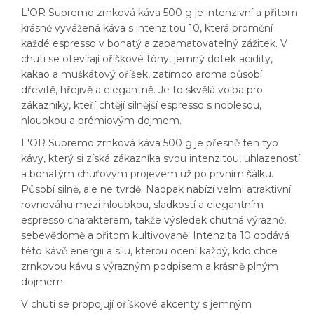
L'OR Supremo zrnková káva 500 g je intenzivní a přitom
krásně vyvážená káva s intenzitou 10, která promění
každé espresso v bohatý a zapamatovatelný zážitek. V
chuti se otevírají oříškové tóny, jemný dotek acidity,
kakao a muškátový oříšek, zatímco aroma působí
dřevitě, hřejivě a elegantně. Je to skvělá volba pro
zákazníky, kteří chtějí silnější espresso s noblesou,
hloubkou a prémiovým dojmem.
L'OR Supremo zrnková káva 500 g je přesně ten typ
kávy, který si získá zákazníka svou intenzitou, uhlazeností
a bohatým chuťovým projevem už po prvním šálku.
Působí silně, ale ne tvrdě. Naopak nabízí velmi atraktivní
rovnováhu mezi hloubkou, sladkostí a elegantním
espresso charakterem, takže výsledek chutná výrazně,
sebevědomě a přitom kultivovaně. Intenzita 10 dodává
této kávě energii a sílu, kterou ocení každý, kdo chce
zrnkovou kávu s výrazným podpisem a krásně plným
dojmem.
V chuti se propojují oříškové akcenty s jemným