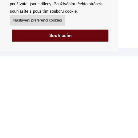
používáte, jsou sdíleny. Používáním těchto stránek
souhlasíte s použitím souboru cookie.
Nastavení preferencí cookies
Souhlasím
Můj účet
Možnosti dopravy
Možnosti platby
Jak nakupovat
FAQ - často kladené dotazy
Výdejní místa
Obchodní podmínky
Reklamační řád
Odstoupení od smlouvy v rámci 14 dní
Fakturace v EU