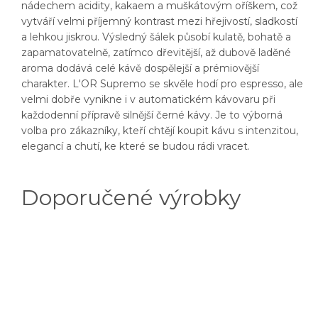
nádechem acidity, kakaem a muškátovým oříškem, což
vytváří velmi příjemný kontrast mezi hřejivostí, sladkostí
a lehkou jiskrou. Výsledný šálek působí kulatě, bohatě a
zapamatovatelně, zatímco dřevitější, až dubově laděné
aroma dodává celé kávě dospělejší a prémiovější
charakter. L'OR Supremo se skvěle hodí pro espresso, ale
velmi dobře vynikne i v automatickém kávovaru při
každodenní přípravě silnější černé kávy. Je to výborná
volba pro zákazníky, kteří chtějí koupit kávu s intenzitou,
elegancí a chutí, ke které se budou rádi vracet.
Doporučené výrobky