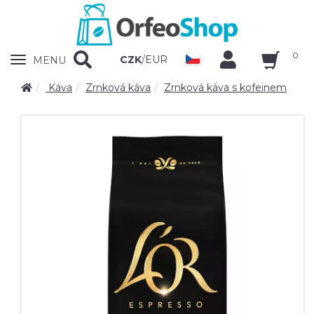
0
Zobrazit
CZK
/
EUR
MENU
nabidku
Káva
Zrnková káva
Zrnková káva s kofeinem