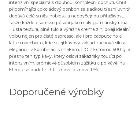
intenzivní specialita s dlouhou, komplexní dochutí. Chuť
připomínající čokoládový bonbon se sladkou třešní uvnitř
dodává celé směsi noblesu a neobyčejnou přitažlivost,
takže každé espresso působí jako malý gurmánský rituál.
Hustá textura, plné tělo a výrazná crema z ní dělají ideální
volbu nejen pro čisté espresso, ale i pro cappuccino a
latte macchiato, kde si její kávový základ zachová sílu a
eleganci i v kombinaci s mlékem. L'OR Estremo 500 g je
přesně ten typ kávy, který osloví zákazníky toužící po
intenzivním, prémiově působícím zážitku a po kávě, na
kterou se budete chtít znovu a znovu těšit.
Doporučené výrobky