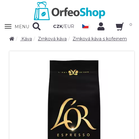
0
Zobrazit
CZK
/
EUR
MENU
nabidku
Káva
Zrnková káva
Zrnková káva s kofeinem