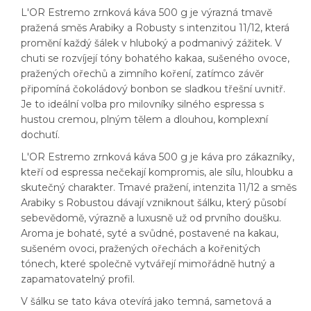
L'OR Estremo zrnková káva 500 g je výrazná tmavě
pražená směs Arabiky a Robusty s intenzitou 11/12, která
promění každý šálek v hluboký a podmanivý zážitek. V
chuti se rozvíjejí tóny bohatého kakaa, sušeného ovoce,
pražených ořechů a zimního koření, zatímco závěr
připomíná čokoládový bonbon se sladkou třešní uvnitř.
Je to ideální volba pro milovníky silného espressa s
hustou cremou, plným tělem a dlouhou, komplexní
dochutí.
L'OR Estremo zrnková káva 500 g je káva pro zákazníky,
kteří od espressa nečekají kompromis, ale sílu, hloubku a
skutečný charakter. Tmavé pražení, intenzita 11/12 a směs
Arabiky s Robustou dávají vzniknout šálku, který působí
sebevědomě, výrazně a luxusně už od prvního doušku.
Aroma je bohaté, syté a svůdné, postavené na kakau,
sušeném ovoci, pražených ořechách a kořenitých
tónech, které společně vytvářejí mimořádně hutný a
zapamatovatelný profil.
V šálku se tato káva otevírá jako temná, sametová a