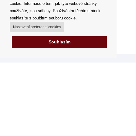
cookie. Informace o tom, jak tyto webové stránky
používáte, jsou sdíleny. Používáním těchto stránek
souhlasíte s použitím souboru cookie.
Nastavení preferencí cookies
Souhlasím
Můj účet
Možnosti dopravy
Možnosti platby
Jak nakupovat
FAQ - často kladené dotazy
Výdejní místa
Obchodní podmínky
Reklamační řád
Odstoupení od smlouvy v rámci 14 dní