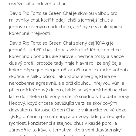
osvěžujícího ledového chai.
David Rio Tortoise Green Chai je skvělou volbou pro
milovníky chai, kteří hledají lehčí a jemnější chuť s
jemným zeleným nádechem, aniž by se vzdali typické
kořeněné hřejivosti.
David Rio Tortoise Green Chai zelený čaj 1814 g je
jemnější, „lehčí“ chai, který si získá každého, kdo chce
kořeněnou pohodu, ale zároveň nechce těžký a sladce
dusivý profil, protože tady hraje hlavní roli zelený čaj a
kolem něj se jen elegantně zatočí med, exotické koření a
skořice. V šálku působí jako klidná energie, která se
nerozběhne agresivně, ale drží dlouhou, hřejivou vůni a
příjemně krémový dojem, takže se výborně hodí na chai
latté do mléka i do vody a stejně snadno si ho dáte horký
i ledový, když chcete osvěžující verzi se skořicovým
dozvukem. Tortoise Green Chai je v ikonické velké dóze
1,8 kg určené i pro catering a provozy, kde potřebujete
rychlost, konzistenci a stejnou chuť v každé porci, a
zároveň je to káva-alternativa, která voní „kavárensky“,