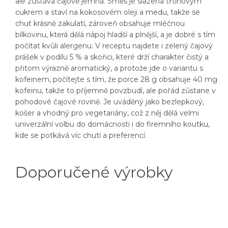
ale zůstává čajově jemná. Směs je slazená třtinovým
cukrem a staví na kokosovém oleji a medu, takže se
chuť krásně zakulatí, zároveň obsahuje mléčnou
bílkovinu, která dělá nápoj hladší a plnější, a je dobré s tím
počítat kvůli alergenu. V receptu najdete i zelený čajový
prášek v podílu 5 % a skořici, které drží charakter čistý a
přitom výrazně aromatický, a protože jde o variantu s
kofeinem, počítejte s tím, že porce 28 g obsahuje 40 mg
kofeinu, takže to příjemně povzbudí, ale pořád zůstane v
pohodové čajové rovině. Je uváděný jako bezlepkový,
košer a vhodný pro vegetariány, což z něj dělá velmi
univerzální volbu do domácnosti i do firemního koutku,
kde se potkává víc chutí a preferencí.
Doporučené výrobky