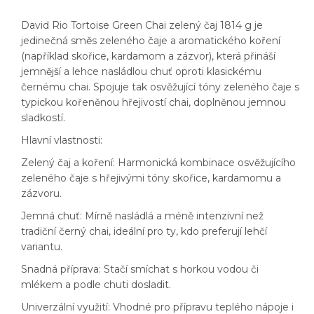
David Rio Tortoise Green Chai zelený čaj 1814 g je
jedinečná směs zeleného čaje a aromatického koření
(například skořice, kardamom a zázvor), která přináší
jemnější a lehce nasládlou chuť oproti klasickému
černému chai. Spojuje tak osvěžující tóny zeleného čaje s
typickou kořeněnou hřejivostí chai, doplněnou jemnou
sladkostí.
Hlavní vlastnosti:
Zelený čaj a koření: Harmonická kombinace osvěžujícího
zeleného čaje s hřejivými tóny skořice, kardamomu a
zázvoru.
Jemná chuť: Mírně nasládlá a méně intenzivní než
tradiční černý chai, ideální pro ty, kdo preferují lehčí
variantu.
Snadná příprava: Stačí smíchat s horkou vodou či
mlékem a podle chuti dosladit.
Univerzální využití: Vhodné pro přípravu teplého nápoje i