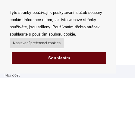
Tyto stránky používají k poskytování služeb soubory
cookie. Informace o tom, jak tyto webové stránky
používáte, jsou sdíleny. Používáním těchto stránek
souhlasíte s použitím souboru cookie.
Nastavení preferencí cookies
Souhlasím
Můj účet
Možnosti dopravy
Možnosti platby
Jak nakupovat
FAQ - často kladené dotazy
Výdejní místa
Obchodní podmínky
Reklamační řád