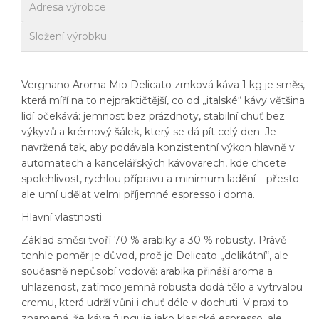
Adresa výrobce
Složení výrobku
Vergnano Aroma Mio Delicato zrnková káva 1 kg je směs,
která míří na to nejpraktičtější, co od „italské“ kávy většina
lidí očekává: jemnost bez prázdnoty, stabilní chuť bez
výkyvů a krémový šálek, který se dá pít celý den. Je
navržená tak, aby podávala konzistentní výkon hlavně v
automatech a kancelářských kávovarech, kde chcete
spolehlivost, rychlou přípravu a minimum ladění – přesto
ale umí udělat velmi příjemné espresso i doma.
Hlavní vlastnosti:
Základ směsi tvoří 70 % arabiky a 30 % robusty. Právě
tenhle poměr je důvod, proč je Delicato „delikátní“, ale
současně nepůsobí vodově: arabika přináší aroma a
uhlazenost, zatímco jemná robusta dodá tělo a vytrvalou
cremu, která udrží vůni i chuť déle v dochuti. V praxi to
znamená, že káva funguje jako klasické espresso, ale