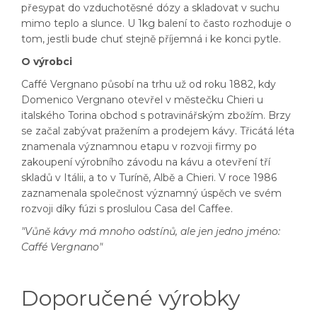
přesypat do vzduchotěsné dózy a skladovat v suchu
mimo teplo a slunce. U 1kg balení to často rozhoduje o
tom, jestli bude chuť stejně příjemná i ke konci pytle.
O výrobci
Caffé Vergnano působí na trhu už od roku 1882, kdy
Domenico Vergnano otevřel v městečku Chieri u
italského Torina obchod s potravinářským zbožím. Brzy
se začal zabývat pražením a prodejem kávy. Třicátá léta
znamenala významnou etapu v rozvoji firmy po
zakoupení výrobního závodu na kávu a otevření tří
skladů v Itálii, a to v Turíně, Albě a Chieri. V roce 1986
zaznamenala společnost významný úspěch ve svém
rozvoji díky fúzi s proslulou Casa del Caffee.
"Vůně kávy má mnoho odstínů, ale jen jedno jméno:
Caffé Vergnano"
Doporučené výrobky