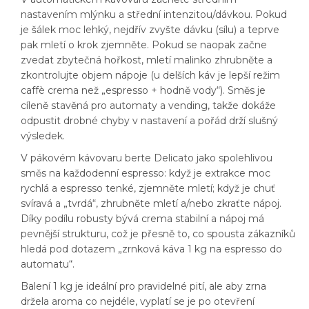
nastavením mlýnku a střední intenzitou/dávkou. Pokud
je šálek moc lehký, nejdřív zvyšte dávku (sílu) a teprve
pak mletí o krok zjemněte. Pokud se naopak začne
zvedat zbytečná hořkost, mletí malinko zhrubněte a
zkontrolujte objem nápoje (u delších káv je lepší režim
caffè crema než „espresso + hodně vody“). Směs je
cíleně stavěná pro automaty a vending, takže dokáže
odpustit drobné chyby v nastavení a pořád drží slušný
výsledek.
V pákovém kávovaru berte Delicato jako spolehlivou
směs na každodenní espresso: když je extrakce moc
rychlá a espresso tenké, zjemněte mletí; když je chuť
svíravá a „tvrdá“, zhrubněte mletí a/nebo zkraťte nápoj.
Díky podílu robusty bývá crema stabilní a nápoj má
pevnější strukturu, což je přesně to, co spousta zákazníků
hledá pod dotazem „zrnková káva 1 kg na espresso do
automatu“.
Balení 1 kg je ideální pro pravidelné pití, ale aby zrna
držela aroma co nejdéle, vyplatí se je po otevření