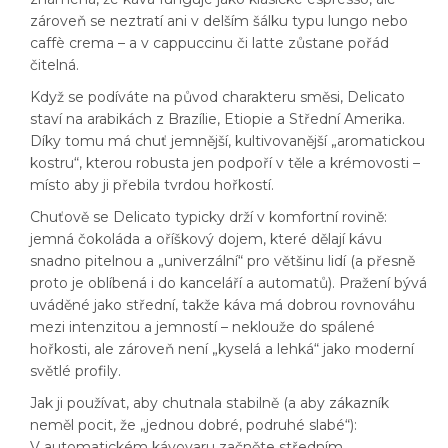
zároveň se neztratí ani v delším šálku typu lungo nebo
caffè crema – a v cappuccinu či latte zůstane pořád
čitelná.
Když se podíváte na původ charakteru směsi, Delicato
staví na arabikách z Brazílie, Etiopie a Střední Amerika.
Díky tomu má chuť jemnější, kultivovanější „aromatickou
kostru“, kterou robusta jen podpoří v těle a krémovosti –
místo aby ji přebila tvrdou hořkostí.
Chuťově se Delicato typicky drží v komfortní rovině:
jemná čokoláda a oříškový dojem, které dělají kávu
snadno pitelnou a „univerzální“ pro většinu lidí (a přesně
proto je oblíbená i do kanceláří a automatů). Pražení bývá
uváděné jako střední, takže káva má dobrou rovnováhu
mezi intenzitou a jemností – neklouže do spálené
hořkosti, ale zároveň není „kyselá a lehká“ jako moderní
světlé profily.
Jak ji používat, aby chutnala stabilně (a aby zákazník
neměl pocit, že „jednou dobré, podruhé slabé“):
V automatickém kávovaru začněte středním