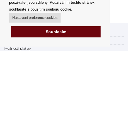
používáte, jsou sdíleny. Používáním těchto stránek
souhlasíte s použitím souboru cookie.
Nastavení preferencí cookies
Souhlasím
Můj účet
Možnosti dopravy
Možnosti platby
Jak nakupovat
FAQ - často kladené dotazy
Výdejní místa
Obchodní podmínky
Reklamační řád
Odstoupení od smlouvy v rámci 14 dní
Fakturace v EU
Impressum
Nákup na splátky online