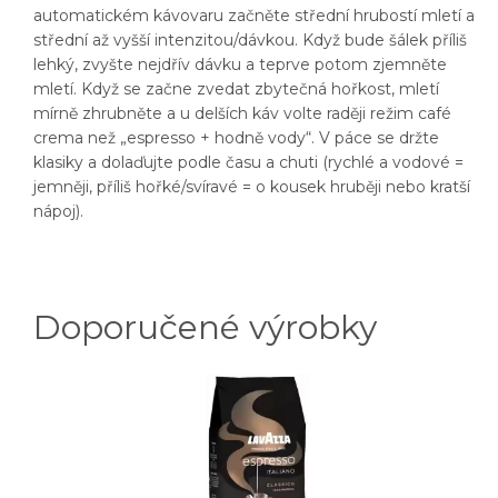
automatickém kávovaru začněte střední hrubostí mletí a
střední až vyšší intenzitou/dávkou. Když bude šálek příliš
lehký, zvyšte nejdřív dávku a teprve potom zjemněte
mletí. Když se začne zvedat zbytečná hořkost, mletí
mírně zhrubněte a u delších káv volte raději režim café
crema než „espresso + hodně vody“. V páce se držte
klasiky a dolaďujte podle času a chuti (rychlé a vodové =
jemněji, příliš hořké/svíravé = o kousek hruběji nebo kratší
nápoj).
Doporučené výrobky