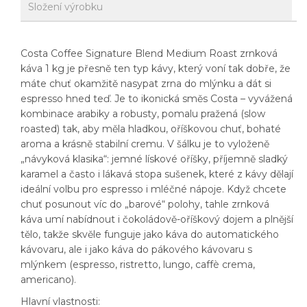
Složení výrobku
Costa Coffee Signature Blend Medium Roast zrnková
káva 1 kg je přesně ten typ kávy, který voní tak dobře, že
máte chuť okamžitě nasypat zrna do mlýnku a dát si
espresso hned teď. Je to ikonická směs Costa – vyvážená
kombinace arabiky a robusty, pomalu pražená (slow
roasted) tak, aby měla hladkou, oříškovou chuť, bohaté
aroma a krásně stabilní cremu. V šálku je to vyloženě
„návyková klasika“: jemné lískové oříšky, příjemně sladký
karamel a často i lákavá stopa sušenek, které z kávy dělají
ideální volbu pro espresso i mléčné nápoje. Když chcete
chuť posunout víc do „barové“ polohy, tahle zrnková
káva umí nabídnout i čokoládově-oříškový dojem a plnější
tělo, takže skvěle funguje jako káva do automatického
kávovaru, ale i jako káva do pákového kávovaru s
mlýnkem (espresso, ristretto, lungo, caffè crema,
americano).
Hlavní vlastnosti: