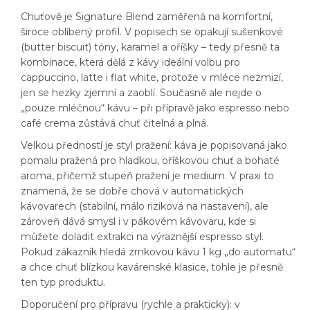
Chuťově je Signature Blend zaměřená na komfortní,
široce oblíbený profil. V popisech se opakují sušenkové
(butter biscuit) tóny, karamel a oříšky – tedy přesně ta
kombinace, která dělá z kávy ideální volbu pro
cappuccino, latte i flat white, protože v mléce nezmizí,
jen se hezky zjemní a zaoblí. Současně ale nejde o
„pouze mléčnou“ kávu – při přípravě jako espresso nebo
café crema zůstává chuť čitelná a plná.
Velkou předností je styl pražení: káva je popisovaná jako
pomalu pražená pro hladkou, oříškovou chuť a bohaté
aroma, přičemž stupeň pražení je medium. V praxi to
znamená, že se dobře chová v automatických
kávovarech (stabilní, málo riziková na nastavení), ale
zároveň dává smysl i v pákovém kávovaru, kde si
můžete doladit extrakci na výraznější espresso styl.
Pokud zákazník hledá zrnkovou kávu 1 kg „do automatu“
a chce chuť blízkou kavárenské klasice, tohle je přesně
ten typ produktu.
Doporučení pro přípravu (rychle a prakticky): v