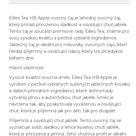
Eilles Tea HB Apple ovocný čaj je lahodný ovocný čaj,
který přináší přirozenou sladkost a osvěžující chuť jablek.
Tento čaj je součástí prémiové řady Eilles Tea, známé pro
svou vysokou kvalitu a pečlivě vybrané ingredience.
Jablečný čaj je ideální pro milovníky ovocných čajů, kteří
hledají příjemný a osvěžující nápoj, který lze pít kdykoli
během dne.
Hlavní vlastnosti:
Vysoce kvalitní ovocná směs: Eilles Tea HB Apple je
vyroben z pečlivě vybraných sušených jablečných kousků
a dalších přírodních ingrediencí, které dohromady
vytvářejí plnou a autentickou chuť jablek. Směs je
navržena tak, aby poskytovala vyváženou a osvěžující
chuť, která je příjemná jak pro děti, tak pro dospělé.
Příjemná a osvěžující chuť jablek: Tento ovocný čaj se
vyznačuje svěží, sladkou a lehce kyselou chutí jablek,
která je přirozená a jemná. Jeho chuťový profil je ideální