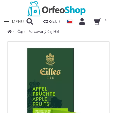
0
Zobrazit
CZK
/
EUR
MENU
nabidku
Čaj
Porcovaný čaj HB