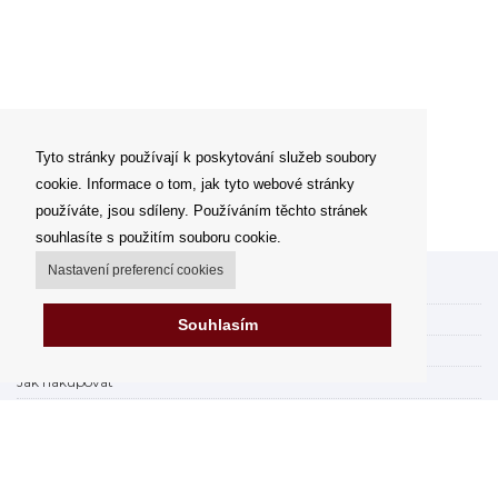
Tyto stránky používají k poskytování služeb soubory
cookie. Informace o tom, jak tyto webové stránky
používáte, jsou sdíleny. Používáním těchto stránek
souhlasíte s použitím souboru cookie.
Nastavení preferencí cookies
Můj účet
Možnosti dopravy
Souhlasím
Možnosti platby
Jak nakupovat
FAQ - často kladené dotazy
Výdejní místa
Obchodní podmínky