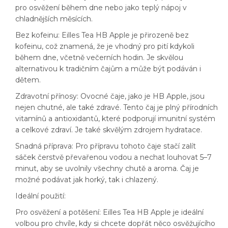
pro osvěžení během dne nebo jako teplý nápoj v
chladnějších měsících.
Bez kofeinu: Eilles Tea HB Apple je přirozeně bez
kofeinu, což znamená, že je vhodný pro pití kdykoli
během dne, včetně večerních hodin. Je skvělou
alternativou k tradičním čajům a může být podáván i
dětem.
Zdravotní přínosy: Ovocné čaje, jako je HB Apple, jsou
nejen chutné, ale také zdravé. Tento čaj je plný přírodních
vitamínů a antioxidantů, které podporují imunitní systém
a celkové zdraví. Je také skvělým zdrojem hydratace.
Snadná příprava: Pro přípravu tohoto čaje stačí zalít
sáček čerstvě převařenou vodou a nechat louhovat 5–7
minut, aby se uvolnily všechny chutě a aroma. Čaj je
možné podávat jak horký, tak i chlazený.
Ideální použití:
Pro osvěžení a potěšení: Eilles Tea HB Apple je ideální
volbou pro chvíle, kdy si chcete dopřát něco osvěžujícího