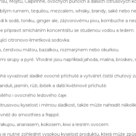
insu, Mojitu, Caipirinhe, ovocných punčích a dalších citrusových k
 bílým rumem, tequilou, mezcalem, whisky, brandy, saké nebo nea
odí k sodě, toniku, ginger ale, zázvorovému pivu, kombuche a n
e připravit smícháním koncentrátu se studenou vodou a ledem.
jící citronovo-limetková sodovka.
em, čerstvou mátou, bazalkou, rozmarýnem nebo okurkou.
mi sirupy a pyré. Vhodné jsou například jahoda, malina, broskev
há vyvažovat sladké ovocné příchutě a vytvářet čistší chuťový z
duli, jasmín, růži, ibišek a další květinové příchutě.
 bílého i ovocného ledového čaje.
trusovou kyselost i mírnou sladkost, takže může nahradit několi
vněž do smoothies a frappé.
kujou, ananasem, kokosem, kiwi a lesním ovocem.
je nutné zohlednit vysokou kyselost produktu, která může způso