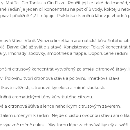
, Mai Tai, Gin Toniku a Gin Fizzu. Použít jej lze také do limonád
é ředění je jeden díl koncentrátu na pět dílů vody, koktejlu neb
ravit přibližně 4,2 L nápoje. Praktická skleněná láhev je vhodná 
onová šťáva. Vůně: Výrazná limetka a aromatická kůra žlutého citr
lá. Barva: Čirá až světle zlatavá. Konzistence: Tekutý koncentrát
ily, limonády, sodovky, smoothies a frappé. Doporučené ředění: 
nální citrusový koncentrát vytvořený ze směsi citronové šťávy, 
 Polovinu tvoří citronová šťáva a polovinu limetková šťáva.
kové svěžesti, citronové kyselosti a mírné sladkosti.
oplněná aromatickými tóny kůry žlutého citronu.
ová a citronová šťáva s lehce nahořklým citrusovým závěrem.
alem určeným k ředění. Nejde o čistou ovocnou šťávu ani o klasi
 výrazně méně cukru. Díky tomu lépe zachovává kyselý a svěží 