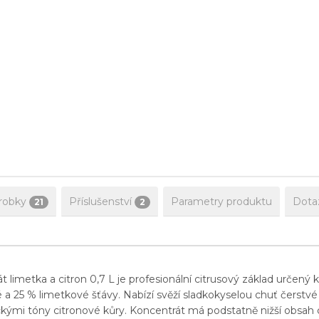
robky
Příslušenství
Parametry produktu
Dota
21
2
limetka a citron 0,7 L je profesionální citrusový základ určený
 a 25 % limetkové šťávy. Nabízí svěží sladkokyselou chuť čerstvé 
kými tóny citronové kůry. Koncentrát má podstatně nižší obsah 