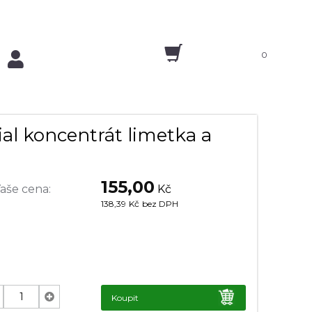
0
al koncentrát limetka a
155,00
aše cena:
Kč
138,39
Kč
bez DPH
Koupit