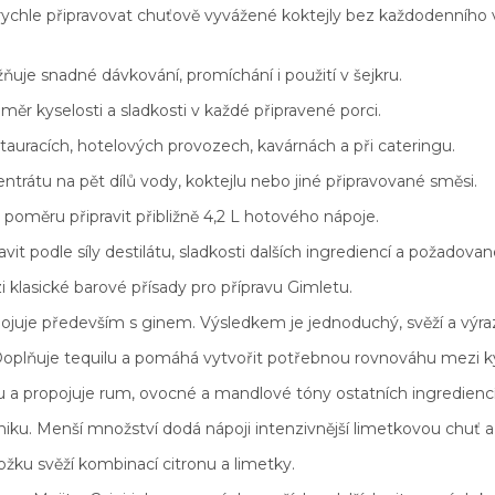
ychle připravovat chuťově vyvážené koktejly bez každodenního
uje snadné dávkování, promíchání i použití v šejkru.
r kyselosti a sladkosti v každé připravené porci.
stauracích, hotelových provozech, kavárnách a při cateringu.
ntrátu na pět dílů vody, koktejlu nebo jiné připravované směsi.
 poměru připravit přibližně 4,2 L hotového nápoje.
avit podle síly destilátu, sladkosti dalších ingrediencí a požadovan
klasické barové přísady pro přípravu Gimletu.
ojuje především s ginem. Výsledkem je jednoduchý, svěží a výraz
Doplňuje tequilu a pomáhá vytvořit potřebnou rovnováhu mezi kys
u a propojuje rum, ovocné a mandlové tóny ostatních ingrediencí
niku. Menší množství dodá nápoji intenzivnější limetkovou chuť 
ložku svěží kombinací citronu a limetky.