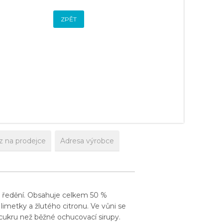
ZPĚT
z na prodejce
Adresa výrobce
 k ředění. Obsahuje celkem 50 %
limetky a žlutého citronu. Ve vůni se
cukru než běžné ochucovací sirupy.