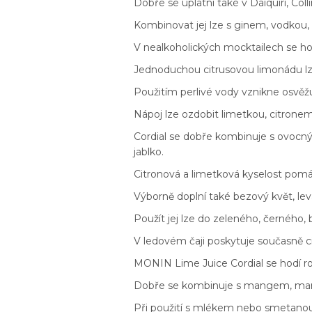
Dobře se uplatní také v Daiquiri, Coll
Kombinovat jej lze s ginem, vodkou,
V nealkoholických mocktailech se h
Jednoduchou citrusovou limonádu lz
Použitím perlivé vody vznikne osvěžu
Nápoj lze ozdobit limetkou, citron
Cordial se dobře kombinuje s ovocný
jablko.
Citronová a limetková kyselost pomá
Výborně doplní také bezový květ, levan
Použít jej lze do zeleného, černého,
V ledovém čaji poskytuje současně ci
MONIN Lime Juice Cordial se hodí ro
Dobře se kombinuje s mangem, mara
Při použití s mlékem nebo smetanou 