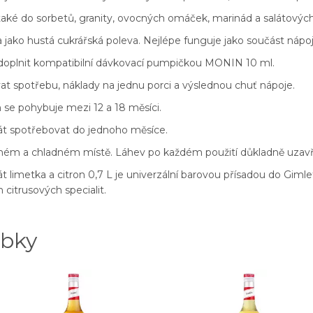
také do sorbetů, granity, ovocných omáček, marinád a salátových
 jako hustá cukrářská poleva. Nejlépe funguje jako součást náp
 doplnit kompatibilní dávkovací pumpičkou MONIN 10 ml.
 spotřebu, náklady na jednu porci a výslednou chuť nápoje.
 se pohybuje mezi 12 a 18 měsíci.
át spotřebovat do jednoho měsíce.
hém a chladném místě. Láhev po každém použití důkladně uzavř
limetka a citron 0,7 L je univerzální barovou přísadou do Gimletu
 citrusových specialit.
obky