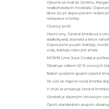
Výborně se hodí do Gimletu, Margarity
nealkoholických mocktailů. Doporučen
láhve lze při doporučeném ředění přip
restaurace a hotely.
Chuťový profil:
Hlavní tóny: Čerstvá limetková a citr
sladkokyselá, šťavnatá a lehce nahořk
Doporučené použití: Koktejly, mockta
vody, koktejlu nebo jiné směsi.
MONIN Lime Juice Cordial je profesio
Obsahuje celkem 50 % ovocných šťáv.
Nabízí vyvážené spojení výrazné limet
Ve vůni se nejprve rozvíjí limetka d
V chuti se prosazuje čerstvá limetk
Výrobek je slazeným citrusovým cordi
Oproti standardním sirupům obsahuje