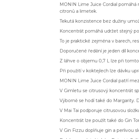
MONIN Lime Juice Cordial pomáhá r
citronů a limetek.
Tekutá konzistence bez dužiny umožň
Koncentrát pomáhá udržet stejný pomě
To je praktické zejména v barech, re
Doporučené ředění je jeden díl konce
Z láhve o objemu 0,7 L lze při tomto
Při použití v koktejlech lze dávku upr
MONIN Lime Juice Cordial patří mezi 
V Gimletu se citrusový koncentrát sp
Výborně se hodí také do Margarity. 
V Mai Tai podporuje citrusovou složk
Koncentrát lze použít také do Gin To
V Gin Fizzu doplňuje gin a perlivou s