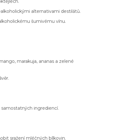
oktejlech.
lkoholickými alternativami destilátů.
ealkoholickému šumivému vínu.
, mango, marakuja, ananas a zelené
ávěr.
k samostatných ingrediencí.
bit sražení mléčných bílkovin.