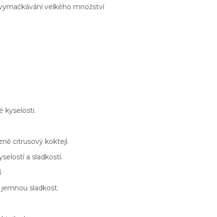
 vymačkávání velkého množství
é kyselosti.
ně citrusový koktejl.
elostí a sladkostí.
.
a jemnou sladkost.