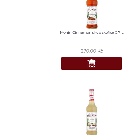
Monin Cinnamon sirup skořice 0,7 L
270,00
Kč