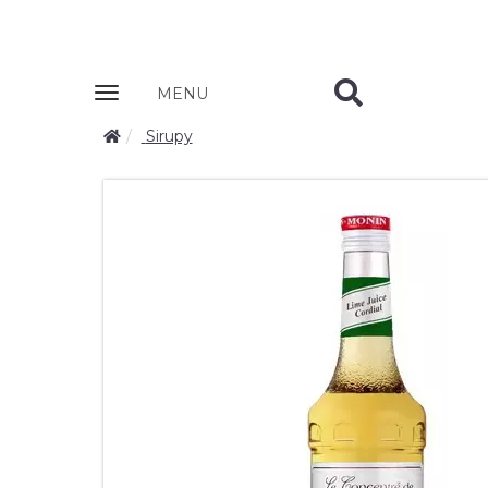
Zobrazit
MENU
nabidku
Sirupy