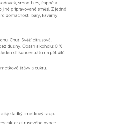
, sodovek, smoothies, frappé a
o jiné připravované směsi. Z jedné
pro domácnosti, bary, kavárny,
onu. Chuť: Svěží citrusová,
 bez dužiny. Obsah alkoholu: 0 %.
Jeden díl koncentrátu na pět dílů
limetkové šťávy a cukru.
cký sladký limetkový sirup.
charakter citrusového ovoce.