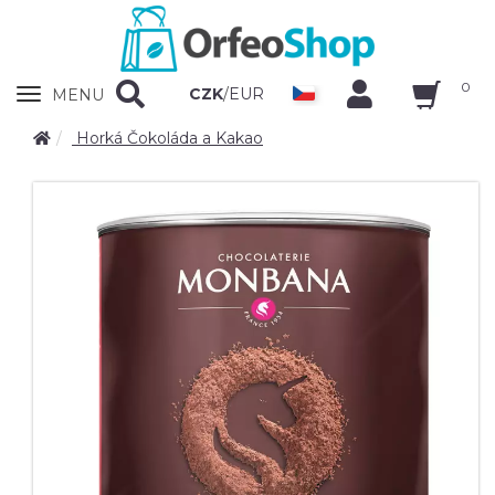
0
Zobrazit
CZK
/
EUR
MENU
nabidku
Horká Čokoláda a Kakao