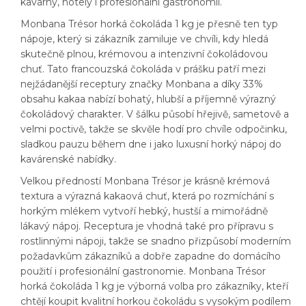
kavárny, hotely i profesionální gastronomii.
Monbana Trésor horká čokoláda 1 kg je přesně ten typ
nápoje, který si zákazník zamiluje ve chvíli, kdy hledá
skutečně plnou, krémovou a intenzivní čokoládovou
chuť. Tato francouzská čokoláda v prášku patří mezi
nejžádanější receptury značky Monbana a díky 33%
obsahu kakaa nabízí bohatý, hlubší a příjemně výrazný
čokoládový charakter. V šálku působí hřejivě, sametově a
velmi poctivě, takže se skvěle hodí pro chvíle odpočinku,
sladkou pauzu během dne i jako luxusní horký nápoj do
kavárenské nabídky.
Velkou předností Monbana Trésor je krásně krémová
textura a výrazná kakaová chuť, která po rozmíchání s
horkým mlékem vytvoří hebký, hustší a mimořádně
lákavý nápoj. Receptura je vhodná také pro přípravu s
rostlinnými nápoji, takže se snadno přizpůsobí moderním
požadavkům zákazníků a dobře zapadne do domácího
použití i profesionální gastronomie. Monbana Trésor
horká čokoláda 1 kg je výborná volba pro zákazníky, kteří
chtějí koupit kvalitní horkou čokoládu s vysokým podílem