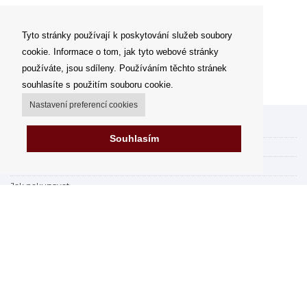
Tyto stránky používají k poskytování služeb soubory
cookie. Informace o tom, jak tyto webové stránky
používáte, jsou sdíleny. Používáním těchto stránek
souhlasíte s použitím souboru cookie.
Nastavení preferencí cookies
Můj účet
Souhlasím
Možnosti dopravy
Možnosti platby
Jak nakupovat
FAQ - často kladené dotazy
Výdejní místa
Obchodní podmínky
Reklamační řád
Odstoupení od smlouvy v rámci 14 dní
Fakturace v EU