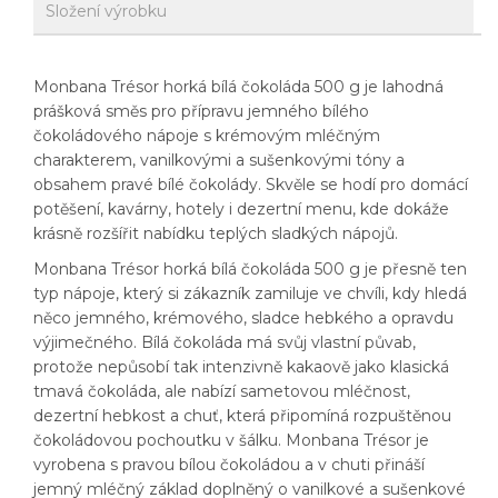
Složení výrobku
Monbana Trésor horká bílá čokoláda 500 g je lahodná
prášková směs pro přípravu jemného bílého
čokoládového nápoje s krémovým mléčným
charakterem, vanilkovými a sušenkovými tóny a
obsahem pravé bílé čokolády. Skvěle se hodí pro domácí
potěšení, kavárny, hotely i dezertní menu, kde dokáže
krásně rozšířit nabídku teplých sladkých nápojů.
Monbana Trésor horká bílá čokoláda 500 g je přesně ten
typ nápoje, který si zákazník zamiluje ve chvíli, kdy hledá
něco jemného, krémového, sladce hebkého a opravdu
výjimečného. Bílá čokoláda má svůj vlastní půvab,
protože nepůsobí tak intenzivně kakaově jako klasická
tmavá čokoláda, ale nabízí sametovou mléčnost,
dezertní hebkost a chuť, která připomíná rozpuštěnou
čokoládovou pochoutku v šálku. Monbana Trésor je
vyrobena s pravou bílou čokoládou a v chuti přináší
jemný mléčný základ doplněný o vanilkové a sušenkové