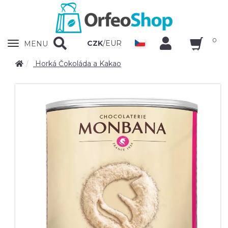
0
Zobrazit
CZK
/
EUR
MENU
nabidku
Horká Čokoláda a Kakao