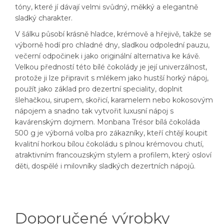
tóny, které jí dávají velmi svůdný, měkký a elegantně
sladký charakter.
V šálku působí krásně hladce, krémově a hřejivě, takže se
výborně hodí pro chladné dny, sladkou odpolední pauzu,
večerní odpočinek i jako originální alternativa ke kávě.
Velkou předností této bílé čokolády je její univerzálnost,
protože ji lze připravit s mlékem jako hustší horký nápoj,
použít jako základ pro dezertní speciality, doplnit
šlehačkou, sirupem, skořicí, karamelem nebo kokosovým
nápojem a snadno tak vytvořit luxusní nápoj s
kavárenským dojmem. Monbana Trésor bílá čokoláda
500 g je výborná volba pro zákazníky, kteří chtějí koupit
kvalitní horkou bílou čokoládu s plnou krémovou chutí,
atraktivním francouzským stylem a profilem, který osloví
děti, dospělé i milovníky sladkých dezertních nápojů.
Doporučené výrobky