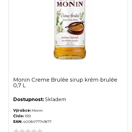
Monin Creme Brulée sirup krém brulée
0,7 L
Dostupnost:
Skladem
Výrobce:
Monin
Číslo:
1351
EAN:
4008077741877