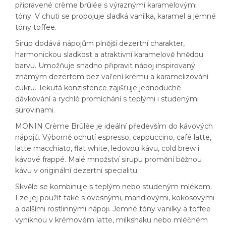
připravené crème brûlée s výraznými karamelovými
tóny. V chuti se propojuje sladká vanilka, karamel a jemné
tóny toffee.
Sirup dodává nápojům plnější dezertní charakter,
harmonickou sladkost a atraktivní karamelově hnědou
barvu. Umožňuje snadno připravit nápoj inspirovaný
známým dezertem bez vaření krému a karamelizování
cukru. Tekutá konzistence zajišťuje jednoduché
dávkování a rychlé promíchání s teplými i studenými
surovinami.
MONIN Crème Brûlée je ideální především do kávových
nápojů. Výborně ochutí espresso, cappuccino, café latte,
latte macchiato, flat white, ledovou kávu, cold brew i
kávové frappé. Malé množství sirupu promění běžnou
kávu v originální dezertní specialitu.
Skvěle se kombinuje s teplým nebo studeným mlékem.
Lze jej použít také s ovesnými, mandlovými, kokosovými
a dalšími rostlinnými nápoji. Jemné tóny vanilky a toffee
vyniknou v krémovém latte, milkshaku nebo mléčném