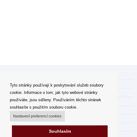
Můj účet
Možnosti dopravy
Tyto stránky používají k poskytování služeb soubory
Možnosti platby
cookie. Informace o tom, jak tyto webové stránky
používáte, jsou sdíleny. Používáním těchto stránek
Jak nakupovat
souhlasíte s použitím souboru cookie.
FAQ - často kladené dotazy
Nastavení preferencí cookies
Výdejní místa
Obchodní podmínky
Souhlasím
Reklamační řád