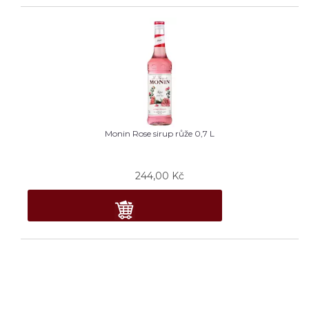
Monin Rose sirup růže 0,7 L
244,00
Kč