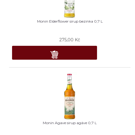
Monin Elderflower sirup bezinka 0,7 L
275,00
Kč
Monin Agave sirup agáve 0,7 L