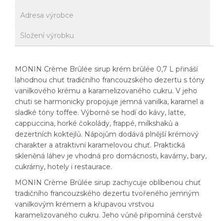
Adresa výrobce
Složení výrobku
MONIN Crème Brûlée sirup krém brûlée 0,7 L přináší
lahodnou chuť tradičního francouzského dezertu s tóny
vanilkového krému a karamelizovaného cukru. V jeho
chuti se harmonicky propojuje jemná vanilka, karamel a
sladké tóny toffee. Výborně se hodí do kávy, latte,
cappuccina, horké čokolády, frappé, milkshaků a
dezertních koktejlů. Nápojům dodává plnější krémový
charakter a atraktivní karamelovou chuť. Praktická
skleněná láhev je vhodná pro domácnosti, kavárny, bary,
cukrárny, hotely i restaurace.
MONIN Crème Brûlée sirup zachycuje oblíbenou chuť
tradičního francouzského dezertu tvořeného jemným
vanilkovým krémem a křupavou vrstvou
karamelizovaného cukru. Jeho vůně připomíná čerstvě