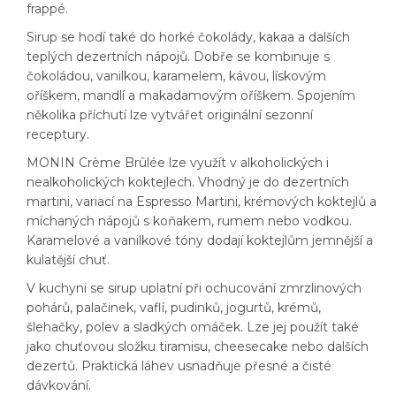
frappé.
Sirup se hodí také do horké čokolády, kakaa a dalších
teplých dezertních nápojů. Dobře se kombinuje s
čokoládou, vanilkou, karamelem, kávou, lískovým
oříškem, mandlí a makadamovým oříškem. Spojením
několika příchutí lze vytvářet originální sezonní
receptury.
MONIN Crème Brûlée lze využít v alkoholických i
nealkoholických koktejlech. Vhodný je do dezertních
martini, variací na Espresso Martini, krémových koktejlů a
míchaných nápojů s koňakem, rumem nebo vodkou.
Karamelové a vanilkové tóny dodají koktejlům jemnější a
kulatější chuť.
V kuchyni se sirup uplatní při ochucování zmrzlinových
pohárů, palačinek, vaflí, pudinků, jogurtů, krémů,
šlehačky, polev a sladkých omáček. Lze jej použít také
jako chuťovou složku tiramisu, cheesecake nebo dalších
dezertů. Praktická láhev usnadňuje přesné a čisté
dávkování.