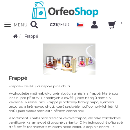
0
Zobrazit
CZK
/
EUR
MENU
nabidku
Frappé
Frappé
Frappé – osvěžující nápoje plné chuti
Vyzkoušejte naši nabídku prémiových směsí na frappé, které jsou
ideální pro přípravu lahodných a osvěžujících nápojů doma, v
kavárně i v restauraci. Frappé je oblíbený ledový nápoj s jemnou
texturou a krémovou chutí, který se skvěle hodí do horkých letních
dnů i jako sladká specialita během celého roku.
V sortimentu naleznete tradiční kávové frappé, ale také čokoládové,
vanilkové, karamelové či ovocné varianty. Díky jednoduché přípravě
stačí směs rozmíchat s mlékem nebo vodou a doplnit ledem – a