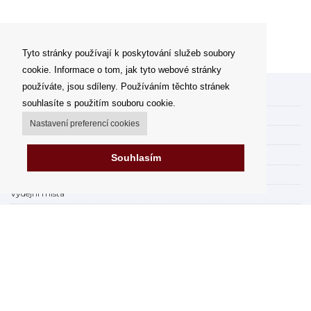
Tyto stránky používají k poskytování služeb soubory
cookie. Informace o tom, jak tyto webové stránky
používáte, jsou sdíleny. Používáním těchto stránek
Můj účet
souhlasíte s použitím souboru cookie.
Možnosti dopravy
Nastavení preferencí cookies
Možnosti platby
Jak nakupovat
Souhlasím
FAQ - často kladené dotazy
Výdejní místa
Obchodní podmínky
Reklamační řád
Odstoupení od smlouvy v rámci 14 dní
Fakturace v EU
Impressum