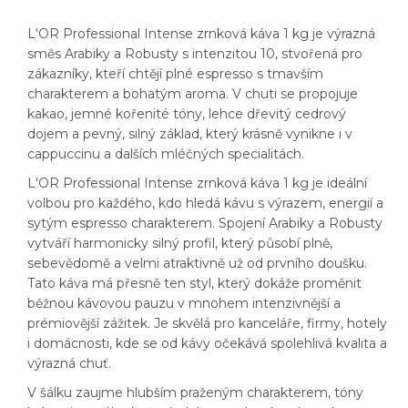
L'OR Professional Intense zrnková káva 1 kg je výrazná
směs Arabiky a Robusty s intenzitou 10, stvořená pro
zákazníky, kteří chtějí plné espresso s tmavším
charakterem a bohatým aroma. V chuti se propojuje
kakao, jemné kořenité tóny, lehce dřevitý cedrový
dojem a pevný, silný základ, který krásně vynikne i v
cappuccinu a dalších mléčných specialitách.
L'OR Professional Intense zrnková káva 1 kg je ideální
volbou pro každého, kdo hledá kávu s výrazem, energií a
sytým espresso charakterem. Spojení Arabiky a Robusty
vytváří harmonicky silný profil, který působí plně,
sebevědomě a velmi atraktivně už od prvního doušku.
Tato káva má přesně ten styl, který dokáže proměnit
běžnou kávovou pauzu v mnohem intenzivnější a
prémiovější zážitek. Je skvělá pro kanceláře, firmy, hotely
i domácnosti, kde se od kávy očekává spolehlivá kvalita a
výrazná chuť.
V šálku zaujme hlubším praženým charakterem, tóny