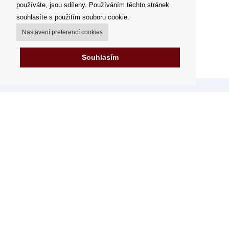
používáte, jsou sdíleny. Používáním těchto stránek
souhlasíte s použitím souboru cookie.
Nastavení preferencí cookies
Souhlasím
Můj účet
Možnosti dopravy
Možnosti platby
Jak nakupovat
FAQ - často kladené dotazy
Výdejní místa
Obchodní podmínky
Reklamační řád
Odstoupení od smlouvy v rámci 14 dní
Fakturace v EU