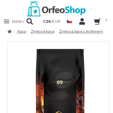
0
Zobrazit
CZK
/
EUR
MENU
nabidku
Káva
Zrnková káva
Zrnková káva s kofeinem