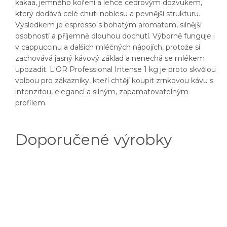
kakaa, jemného koření a lehce cedrovým dozvukem,
který dodává celé chuti noblesu a pevnější strukturu.
Výsledkem je espresso s bohatým aromatem, silnější
osobností a příjemně dlouhou dochutí. Výborně funguje i
v cappuccinu a dalších mléčných nápojích, protože si
zachovává jasný kávový základ a nenechá se mlékem
upozadit. L'OR Professional Intense 1 kg je proto skvělou
volbou pro zákazníky, kteří chtějí koupit zrnkovou kávu s
intenzitou, elegancí a silným, zapamatovatelným
profilem.
Doporučené výrobky