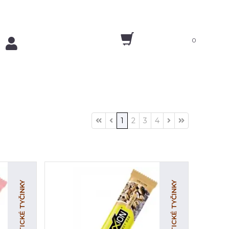
0
1
2
3
4
ENERGETICKÉ TYČINKY
ENERGETICKÉ TYČINKY