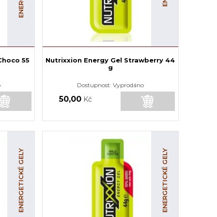
Choco 55
Nutrixxion Energy Gel Strawberry 44
g
o
Dostupnost:
Vyprodáno
50,00
Kč
ENERGETICKÉ GELY
ENERGETICKÉ GELY