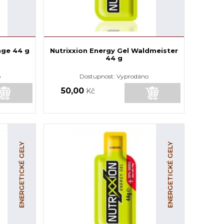
nge 44 g
Nutrixxion Energy Gel Waldmeister
44 g
o
Dostupnost:
Vyprodáno
50,00
Kč
ENERGETICKÉ GELY
ENERGETICKÉ GELY