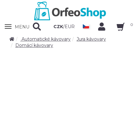
0
Zobrazit
CZK
/
EUR
MENU
nabidku
Automatické kávovary
Jura kávovary
Domácí kávovary